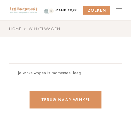
Skip
to
ZOEKEN
the
MAND
€
0,00
0
content
HOME
WINKELWAGEN
Je winkelwagen is momenteel leeg.
TERUG NAAR WINKEL