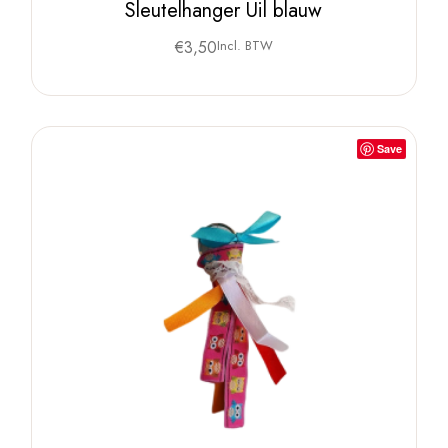
Sleutelhanger Uil blauw
€
3,50
Incl. BTW
Save