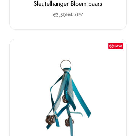
Sleutelhanger Bloem paars
€
3,50
Incl. BTW
Save