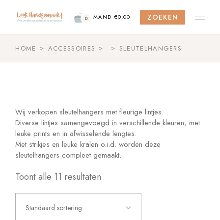
Skip
to
ZOEKEN
the
MAND
€
0,00
0
content
HOME
ACCESSOIRES
SLEUTELHANGERS
Wij verkopen sleutelhangers met fleurige lintjes.
Diverse lintjes samengevoegd in verschillende kleuren, met
leuke prints en in afwisselende lengtes.
Met strikjes en leuke kralen o.i.d. worden deze
sleutelhangers compleet gemaakt.
Toont alle 11 resultaten
Standaard sortering