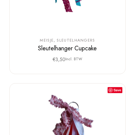
MEISJE
SLEUTELHANGERS
Sleutelhanger Cupcake
€
3,50
Incl. BTW
Save