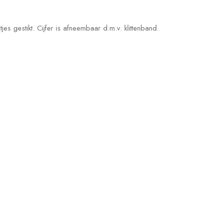
etjes gestikt. Cijfer is afneembaar d.m.v. klittenband.