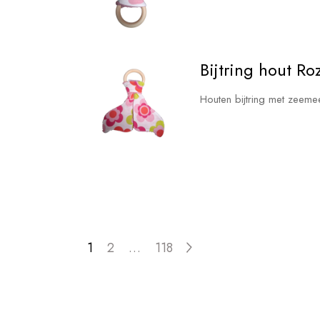
Bijtring hout R
Houten bijtring met zeeme
Berichten
1
2
…
118
paginering