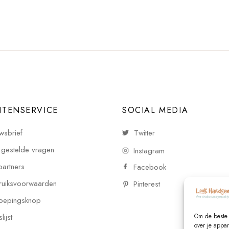
NTENSERVICE
SOCIAL MEDIA
wsbrief
Twitter
 gestelde vragen
Instagram
partners
Facebook
uiksvoorwaarden
Pinterest
oepingsknop
Om de beste 
ijst
over je appa