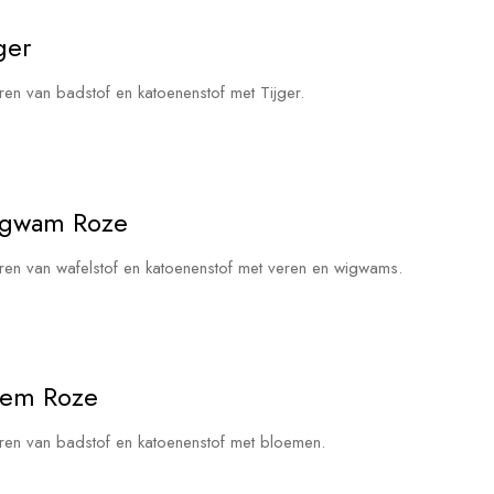
ger
oren van badstof en katoenenstof met Tijger.
Wigwam Roze
noren van wafelstof en katoenenstof met veren en wigwams.
loem Roze
noren van badstof en katoenenstof met bloemen.