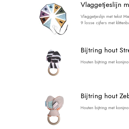
Vlaggetjeslijn m
Vlaggetjeslijn met tekst Mar
9 losse cijfers met klitte
Bijtring hout St
Houten bijtring met konijn
Bijtring hout Ze
Houten bijtring met konij