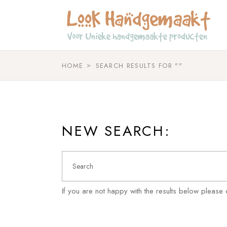
Skip
to
the
content
HOME
SEARCH RESULTS FOR ""
NEW SEARCH:
Search
for:
If you are not happy with the results below please