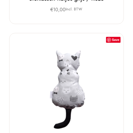
€
10,00
Incl. BTW
Save