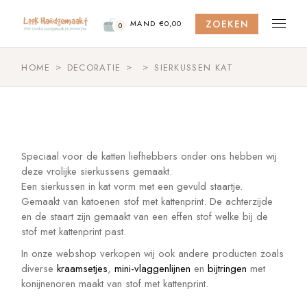
Skip
to
ZOEKEN
the
MAND
€
0,00
0
content
HOME
DECORATIE
SIERKUSSEN KAT
Speciaal voor de katten liefhebbers onder ons hebben wij
deze vrolijke sierkussens gemaakt.
Een sierkussen in kat vorm met een gevuld staartje.
Gemaakt van katoenen stof met kattenprint. De achterzijde
en de staart zijn gemaakt van een effen stof welke bij de
stof met kattenprint past.
In onze webshop verkopen wij ook andere producten zoals
diverse
kraamsetjes
,
mini-vlaggenlijnen
en
bijtringen
met
konijnenoren maakt van stof met kattenprint.