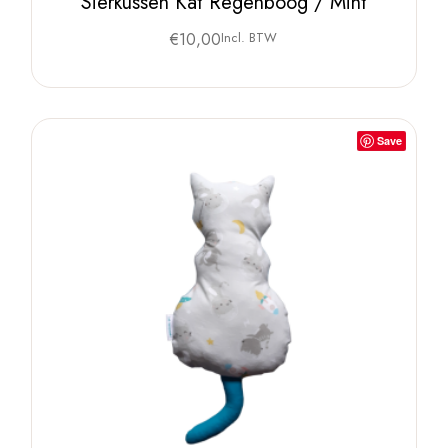
Sierkussen Kat Regenboog / Mint
€
10,00
Incl. BTW
Save