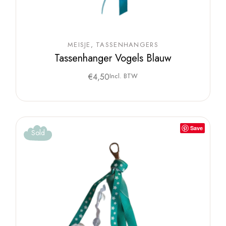
MEISJE
TASSENHANGERS
Tassenhanger Vogels Blauw
€
4,50
Incl. BTW
Save
Sold