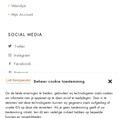
Wenslijst
Mijn Account
SOCIAL MEDIA
Twitter
Instagram
Facebook
Pinterest
Beheer cookie toestemming
CONTACT
Om de beste ervaringen te bieden, gebruiken wij technologieën zoals cookies
om informatie over je apparaat op te slaan en/of te raadplegen. Door in te
stemmen met deze technologieën kunnen wij gegevens zoals surfgedrag of
Vragen of wensen? Neem contact op!
unieke ID's op deze site verwerken. Als je geen toestemming geeft of uw
toestemming intrekt, kan dit een nadelige invloed hebben op bepaalde
+31 (0)6 229 021 29
functies en mogelijkheden.