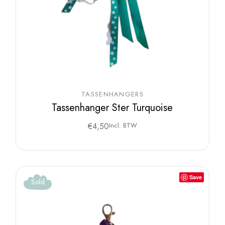
TASSENHANGERS
Tassenhanger Ster Turquoise
€
4,50
Incl. BTW
Save
Sold