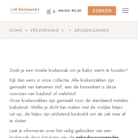
Skip
to
ZOEKEN
the
MAND
€
0,00
0
content
HOME
VERZORGING
KRUIKENZAKKEN
Zoek je een Unieke kruikenzak om je baby warm te houden?
Kijk dan eens in onze collectie. Alle kruikenzakken zijn
gemaakt van katoenen stof, aan de binnenkant is deze
voorzien van badstof of wafelstof.
Onze kruikenzakken zijn gemaakt voor de standaard metalen
babykruik. Welke je dicht kan maken met de vrolijke lintjes.
Let op; de lintjes zijn uitsluitend bedoeld om de zak mee af
te sluiten.
Laat je informeren over het veilig gebruiken van een
kruikenzak door het lezen van de
gebruiksvoorwaarden
.