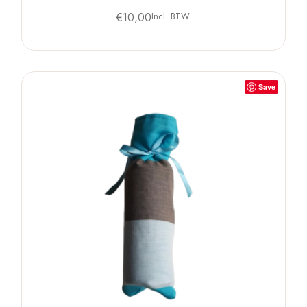
€
10,00
Incl. BTW
Save