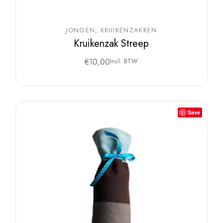
JONGEN
KRUIKENZAKKEN
Kruikenzak Streep
€
10,00
Incl. BTW
Save