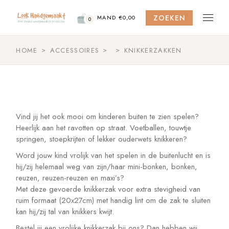
Skip
to
ZOEKEN
the
MAND
€
0,00
0
content
HOME
ACCESSOIRES
KNIKKERZAKKEN
Vind jij het ook mooi om kinderen buiten te zien spelen?
Heerlijk aan het ravotten op straat. Voetballen, touwtje
springen, stoepkrijten of lekker ouderwets knikkeren?
Word jouw kind vrolijk van het spelen in de buitenlucht en is
hij/zij helemaal weg van zijn/haar mini-bonken, bonken,
reuzen, reuzen-reuzen en maxi’s?
Met deze gevoerde knikkerzak voor extra stevigheid van
ruim formaat (20x27cm) met handig lint om de zak te sluiten
kan hij/zij tal van knikkers kwijt.
Bestel jij een vrolijke knikkerzak bij ons? Dan hebben wij