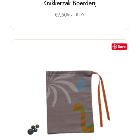
Knikkerzak Boerderij
€
7,50
Incl. BTW
Save