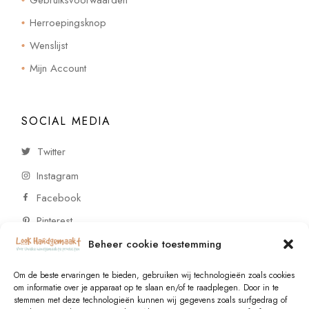
Gebruiksvoorwaarden
Herroepingsknop
Wenslijst
Mijn Account
SOCIAL MEDIA
Twitter
Instagram
Facebook
Pinterest
Beheer cookie toestemming
CONTACT
Om de beste ervaringen te bieden, gebruiken wij technologieën zoals cookies
om informatie over je apparaat op te slaan en/of te raadplegen. Door in te
stemmen met deze technologieën kunnen wij gegevens zoals surfgedrag of
Vragen of wensen? Neem contact op!