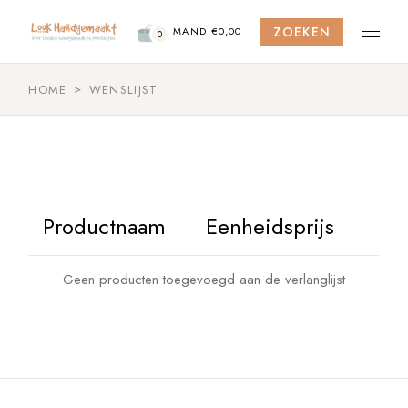
Skip
to
ZOEKEN
the
MAND
€
0,00
0
content
HOME
WENSLIJST
Productnaam
Eenheidsprijs
Geen producten toegevoegd aan de verlanglijst