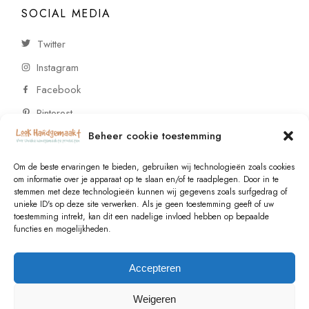
SOCIAL MEDIA
Twitter
Instagram
Facebook
Pinterest
Beheer cookie toestemming
CONTACT
Om de beste ervaringen te bieden, gebruiken wij technologieën zoals cookies
om informatie over je apparaat op te slaan en/of te raadplegen. Door in te
stemmen met deze technologieën kunnen wij gegevens zoals surfgedrag of
Vragen of wensen? Neem contact op!
unieke ID's op deze site verwerken. Als je geen toestemming geeft of uw
toestemming intrekt, kan dit een nadelige invloed hebben op bepaalde
+31 (0)6 229 021 29
functies en mogelijkheden.
info@lookhandgemaakt.nl
Accepteren
Weigeren