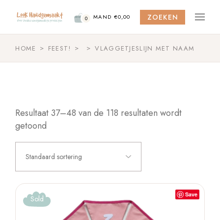
Skip
to
ZOEKEN
the
MAND
€
0,00
0
content
HOME
FEEST!
VLAGGETJESLIJN MET NAAM
Resultaat 37–48 van de 118 resultaten wordt
getoond
Standaard sortering
Save
Sold