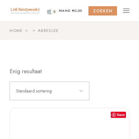
Skip
to
ZOEKEN
the
MAND
€
0,00
0
content
HOME
ARRESLEE
Enig resultaat
Standaard sortering
Save