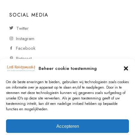
SOCIAL MEDIA
Twitter
Instagram
Facebook
Pinterest
Beheer cookie toestemming
CONTACT
Om de beste ervaringen te bieden, gebruiken wij technologieën zoals cookies
om informatie over je apparaat op te slaan en/of te raadplegen. Door in te
stemmen met deze technologieën kunnen wij gegevens zoals surfgedrag of
Vragen of wensen? Neem contact op!
unieke ID's op deze site verwerken. Als je geen toestemming geeft of uw
toestemming intrekt, kan dit een nadelige invloed hebben op bepaalde
+31 (0)6 229 021 29
functies en mogelijkheden.
info@lookhandgemaakt.nl
Accepteren