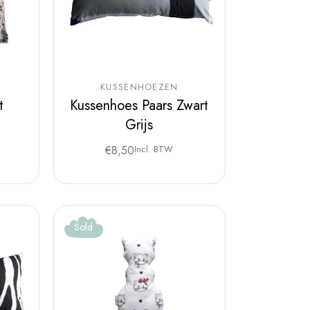
KUSSENHOEZEN
t
Kussenhoes Paars Zwart
Grijs
€
8,50
Incl. BTW
Sold