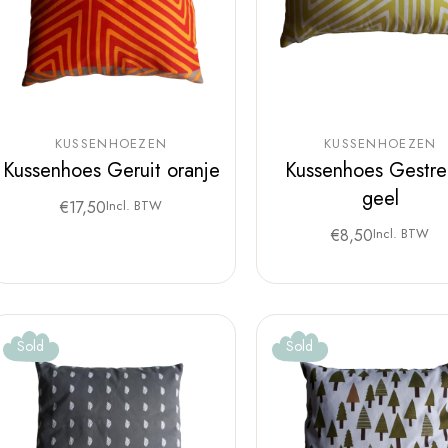
KUSSENHOEZEN
KUSSENHOEZEN
Kussenhoes Geruit oranje
Kussenhoes Gestre
geel
€
17,50
Incl. BTW
€
8,50
Incl. BTW
Sold
Sold