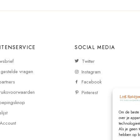
NTENSERVICE
SOCIAL MEDIA
wsbrief
Twitter
 gestelde vragen
Instagram
partners
Facebook
uiksvoorwaarden
Pinterest
oepingsknop
ijst
Om de beste 
over je appa
 Account
technologieë
Als je geen 
hebben op be