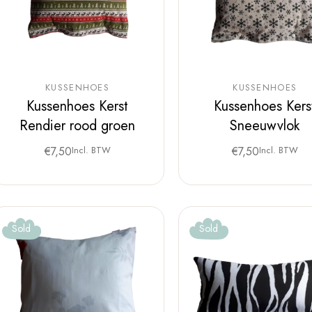
KUSSENHOES
KUSSENHOES
Kussenhoes Kerst
Kussenhoes Kers
Rendier rood groen
Sneeuwvlok
€
7,50
Incl. BTW
€
7,50
Incl. BTW
Sold
Sold