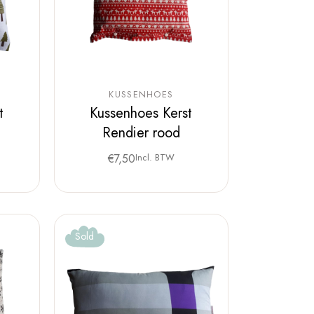
KUSSENHOES
t
Kussenhoes Kerst
Rendier rood
€
7,50
Incl. BTW
Sold