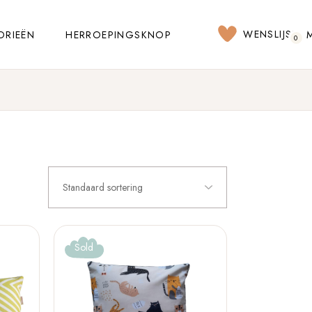
WENSLIJST
ORIEËN
HERROEPINGSKNOP
0
Standaard sortering
Sold