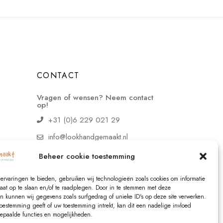
CONTACT
Vragen of wensen? Neem contact
op!
+31 (0)6 229 021 29
info@lookhandgemaakt.nl
Beheer cookie toestemming
ervaringen te bieden, gebruiken wij technologieën zoals cookies om informatie
raat op te slaan en/of te raadplegen. Door in te stemmen met deze
n kunnen wij gegevens zoals surfgedrag of unieke ID's op deze site verwerken.
toestemming geeft of uw toestemming intrekt, kan dit een nadelige invloed
paalde functies en mogelijkheden.