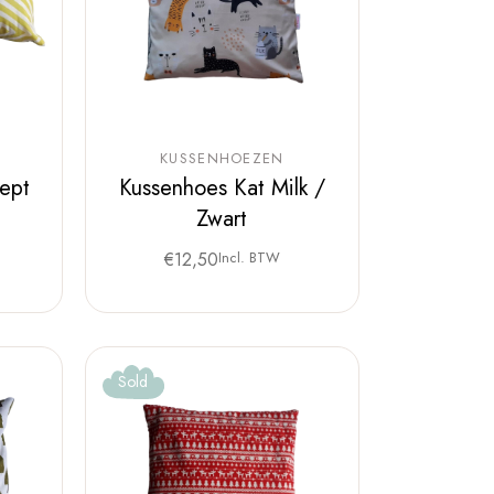
KUSSENHOEZEN
ept
Kussenhoes Kat Milk /
Zwart
€
12,50
Incl. BTW
Sold