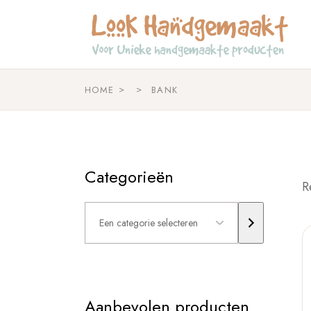
Skip
to
the
content
HOME
BANK
Categorieën
R
Een
categorie
selecteren
Aanbevolen producten