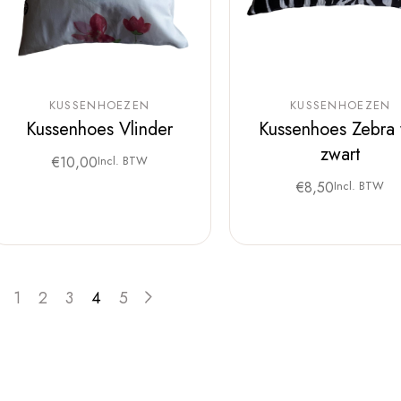
KUSSENHOEZEN
KUSSENHOEZEN
Kussenhoes Vlinder
Kussenhoes Zebra 
zwart
€
10,00
Incl. BTW
€
8,50
Incl. BTW
1
2
3
4
5