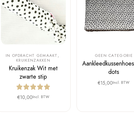
IN OPDRACHT GEMAAKT
GEEN CATEGORIE
KRUIKENZAKKEN
Aankleedkussenhoes
Kruikenzak Wit met
dots
zwarte stip
€
15,00
Incl. BTW
€
10,00
Incl. BTW