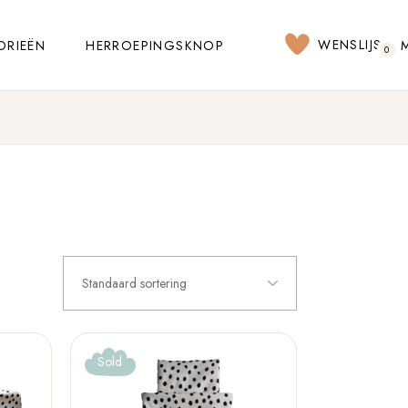
WENSLIJST
ORIEËN
HERROEPINGSKNOP
0
Standaard sortering
Sold