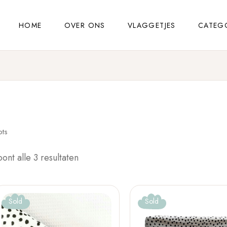
HOME
OVER ONS
VLAGGETJES
CATEG
ots
oont alle 3 resultaten
Sold
Sold