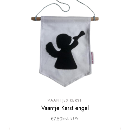
VAANTJES KERST
Vaantje Kerst engel
€
7,50
Incl. BTW