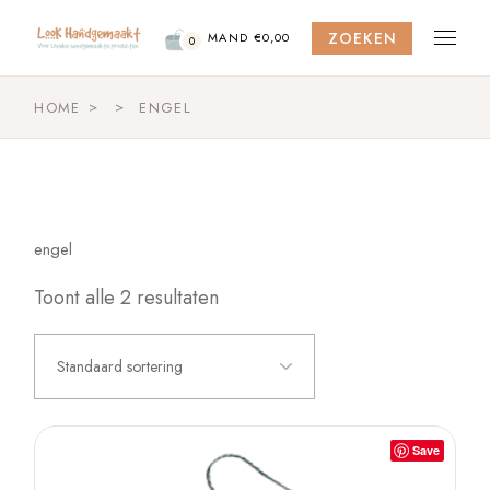
Skip
to
ZOEKEN
the
MAND
€
0,00
0
content
HOME
ENGEL
engel
Toont alle 2 resultaten
Standaard sortering
Save