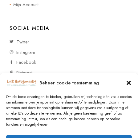
Mijn Account
SOCIAL MEDIA
Twitter
Instagram
Facebook
Pinterest
Beheer cookie toestemming
CONTACT
Om de beste ervaringen te bieden, gebruiken wij technologieën zoals cookies
om informatie over je apparaat op te slaan en/of te raadplegen. Door in te
stemmen met deze technologieën kunnen wij gegevens zoals surfgedrag of
Vragen of wensen? Neem contact op!
unieke ID's op deze site verwerken. Als je geen toestemming geeft of uw
toestemming intrekt, kan dit een nadelige invloed hebben op bepaalde
+31 (0)6 229 021 29
functies en mogelijkheden.
info@lookhandgemaakt.nl