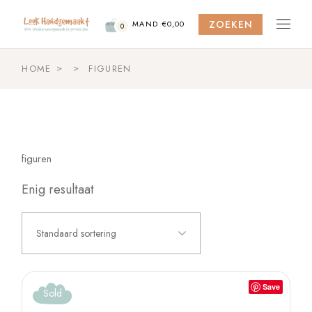
Skip
to
ZOEKEN
the
MAND
€
0,00
0
content
HOME
FIGUREN
figuren
Enig resultaat
Standaard sortering
Save
Sold