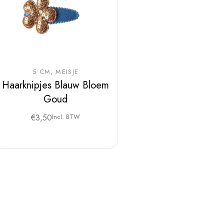
5 CM
MEISJE
Haarknipjes Blauw Bloem
Goud
€
3,50
Incl. BTW