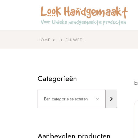
Skip
to
the
content
HOME
FLUWEEL
Categorieën
E
Een
categorie
selecteren
Aanbevolen producten