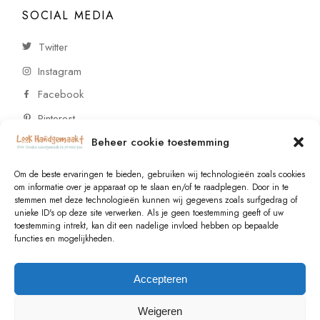
SOCIAL MEDIA
Twitter
Instagram
Facebook
Pinterest
Beheer cookie toestemming
CONTACT
Om de beste ervaringen te bieden, gebruiken wij technologieën zoals cookies
om informatie over je apparaat op te slaan en/of te raadplegen. Door in te
stemmen met deze technologieën kunnen wij gegevens zoals surfgedrag of
Vragen of wensen? Neem contact op!
unieke ID's op deze site verwerken. Als je geen toestemming geeft of uw
toestemming intrekt, kan dit een nadelige invloed hebben op bepaalde
+31 (0)6 229 021 29
functies en mogelijkheden.
info@lookhandgemaakt.nl
Accepteren
Weigeren