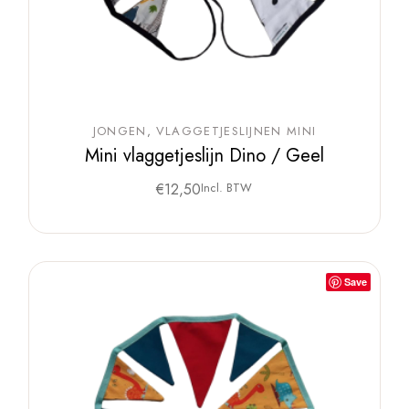
JONGEN
VLAGGETJESLIJNEN MINI
Mini vlaggetjeslijn Dino / Geel
€
12,50
Incl. BTW
Save