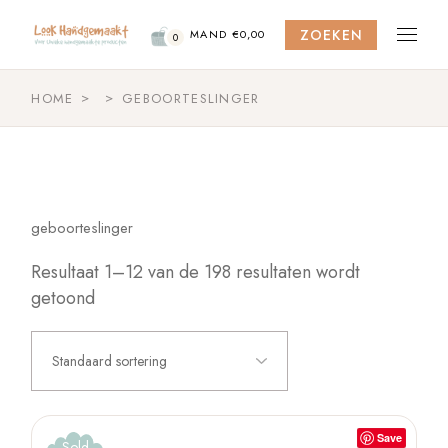
Skip
to
ZOEKEN
the
MAND
€
0,00
0
content
HOME
GEBOORTESLINGER
geboorteslinger
Resultaat 1–12 van de 198 resultaten wordt
getoond
Standaard sortering
Save
Sold