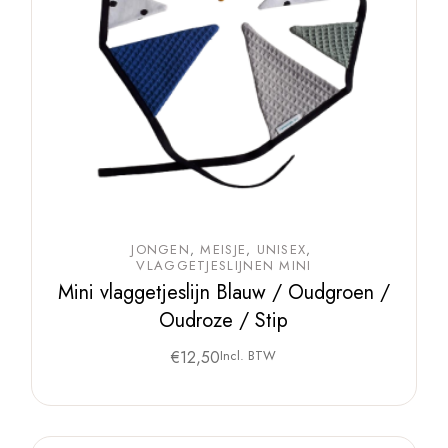
JONGEN
MEISJE
UNISEX
VLAGGETJESLIJNEN MINI
Mini vlaggetjeslijn Blauw / Oudgroen /
Oudroze / Stip
€
12,50
Incl. BTW