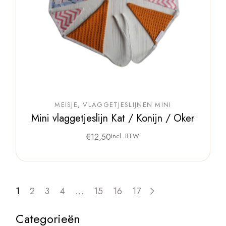
MEISJE
VLAGGETJESLIJNEN MINI
Mini vlaggetjeslijn Kat / Konijn / Oker
€
12,50
Incl. BTW
1
2
3
4
…
15
16
17
Categorieën