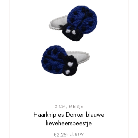
3 CM
MEISJE
Haarknipjes Donker blauwe
lieveheersbeestje
€
2,25
Incl. BTW