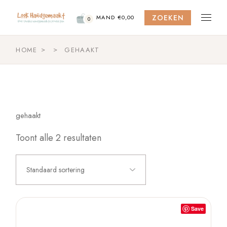
Skip
to
ZOEKEN
the
MAND
€
0,00
0
content
HOME
GEHAAKT
gehaakt
Toont alle 2 resultaten
Standaard sortering
Save