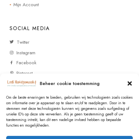
Mijn Account
SOCIAL MEDIA
Twitter
Instagram
Facebook
Pinterest
Beheer cookie toestemming
CONTACT
Om de beste ervaringen te bieden, gebruiken wij technologieën zoals cookies
om informatie over je apparaat op te slaan en/of te raadplegen. Door in te
stemmen met deze technologieën kunnen wij gegevens zoals surfgedrag of
Vragen of wensen? Neem contact op!
unieke ID's op deze site verwerken. Als je geen toestemming geeft of uw
toestemming intrekt, kan dit een nadelige invloed hebben op bepaalde
+31 (0)6 229 021 29
functies en mogelijkheden.
info@lookhandgemaakt.nl