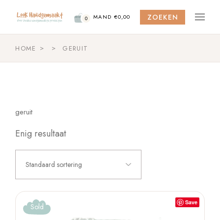
Skip
to
ZOEKEN
the
MAND
€
0,00
0
content
HOME
GERUIT
geruit
Enig resultaat
Standaard sortering
Save
Sold