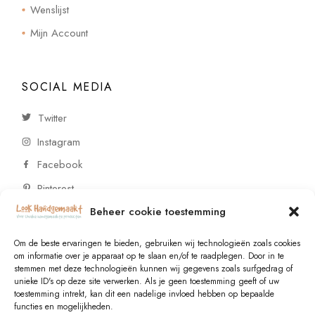
Wenslijst
Mijn Account
SOCIAL MEDIA
Twitter
Instagram
Facebook
Pinterest
Beheer cookie toestemming
CONTACT
Om de beste ervaringen te bieden, gebruiken wij technologieën zoals cookies
om informatie over je apparaat op te slaan en/of te raadplegen. Door in te
stemmen met deze technologieën kunnen wij gegevens zoals surfgedrag of
Vragen of wensen? Neem contact op!
unieke ID's op deze site verwerken. Als je geen toestemming geeft of uw
toestemming intrekt, kan dit een nadelige invloed hebben op bepaalde
+31 (0)6 229 021 29
functies en mogelijkheden.