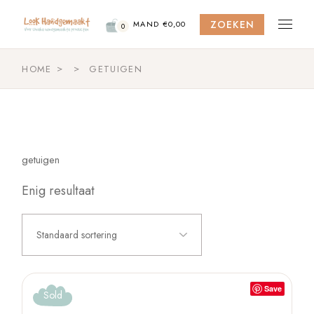
Skip
to
ZOEKEN
the
MAND
€
0,00
0
content
HOME
GETUIGEN
getuigen
Enig resultaat
Standaard sortering
Save
Sold