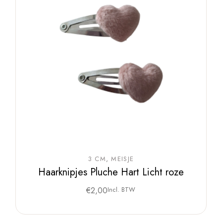
3 CM
MEISJE
Haarknipjes Pluche Hart Licht roze
€
2,00
Incl. BTW