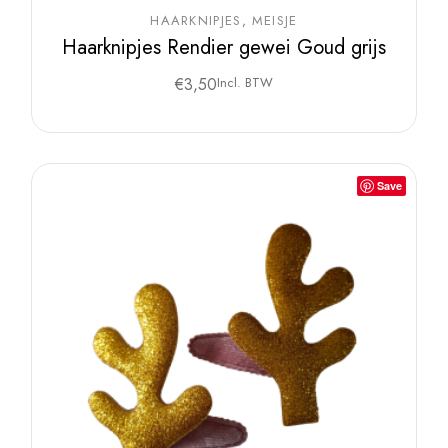
HAARKNIPJES
MEISJE
Haarknipjes Rendier gewei Goud grijs
€
3,50
Incl. BTW
Save