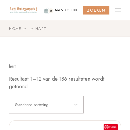
Skip
to
ZOEKEN
the
MAND
€
0,00
0
content
HOME
HART
hart
Resultaat 1–12 van de 186 resultaten wordt
getoond
Standaard sortering
Save