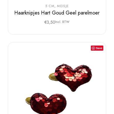
5 CM
MEISJE
Haarknipjes Hart Goud Geel parelmoer
€
3,50
Incl. BTW
Save