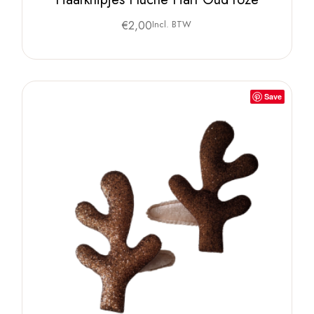
€
2,00
Incl. BTW
Save