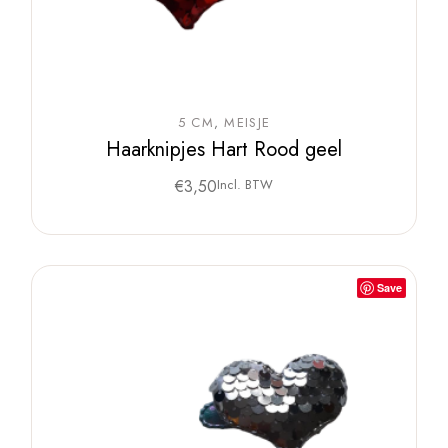
5 CM
MEISJE
Haarknipjes Hart Rood geel
€
3,50
Incl. BTW
Save