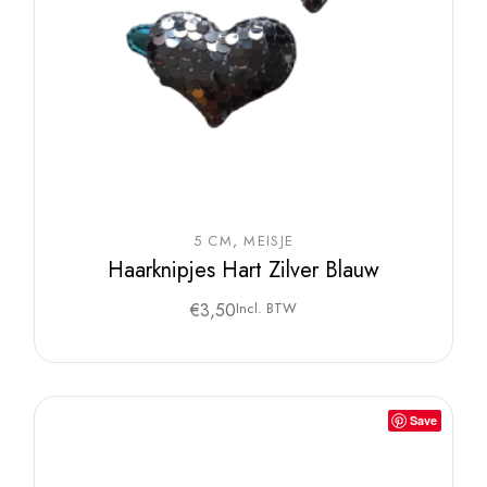
5 CM
MEISJE
Haarknipjes Hart Zilver Blauw
€
3,50
Incl. BTW
Save