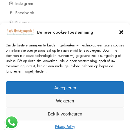
Instagram
Facebook
Pinterest
Beheer cookie toestemming
CONTACT
Om de beste ervaringen te bieden, gebruiken wij technologieën zoals cookies
om informatie over je apparaat op te slaan en/of te raadplegen. Door in te
stemmen met deze technologieën kunnen wij gegevens zoals surfgedrag of
Vragen of wensen? Neem contact op!
unieke ID's op deze site verwerken. Als je geen toestemming geeft of uw
toestemming intrekt, kan dit een nadelige invloed hebben op bepaalde
+31 (0)6 229 021 29
functies en mogelijkheden.
info@lookhandgemaakt.nl
Accepteren
Weigeren
Bekijk voorkeuren
© 2023
Valk Systems
, All Rights Reserved
Privacy Policy