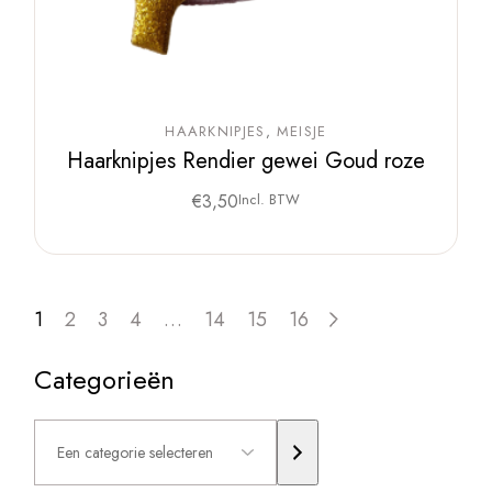
HAARKNIPJES
MEISJE
Haarknipjes Rendier gewei Goud roze
€
3,50
Incl. BTW
1
2
3
4
…
14
15
16
Categorieën
Een
categorie
selecteren