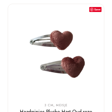
Save
3 CM
MEISJE
Haarknipjes Pluche Hart Oud roze