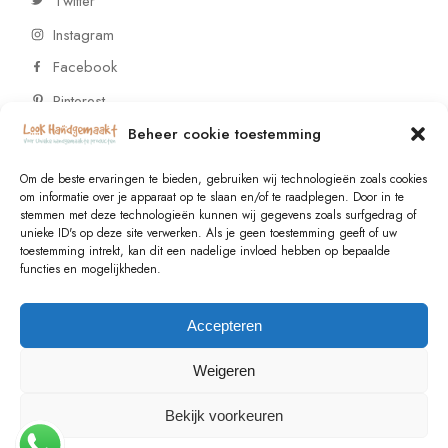
Twitter
Instagram
Facebook
Pinterest
Beheer cookie toestemming
CONTACT
Om de beste ervaringen te bieden, gebruiken wij technologieën zoals cookies
om informatie over je apparaat op te slaan en/of te raadplegen. Door in te
stemmen met deze technologieën kunnen wij gegevens zoals surfgedrag of
Vragen of wensen? Neem contact op!
unieke ID's op deze site verwerken. Als je geen toestemming geeft of uw
toestemming intrekt, kan dit een nadelige invloed hebben op bepaalde
+31 (0)6 229 021 29
functies en mogelijkheden.
info@lookhandgemaakt.nl
Accepteren
Weigeren
Bekijk voorkeuren
© 2023
Valk Systems
, All Rights Reserved