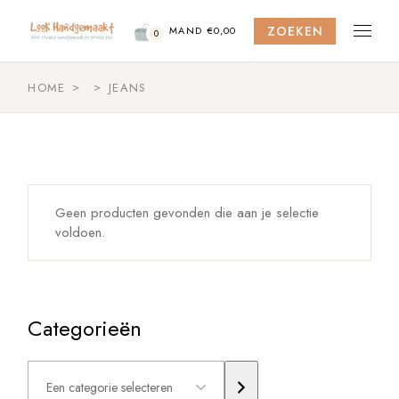
Skip
to
ZOEKEN
the
MAND
€
0,00
0
content
HOME
JEANS
Geen producten gevonden die aan je selectie
voldoen.
Categorieën
Een
categorie
selecteren