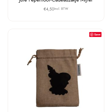
€
4,50
Incl. BTW
Save