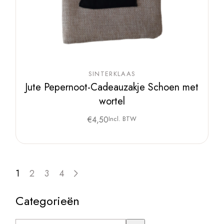
SINTERKLAAS
Jute Pepernoot-Cadeauzakje Schoen met
wortel
€
4,50
Incl. BTW
1
2
3
4
Categorieën
Een