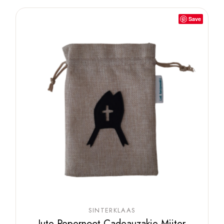
Save
SINTERKLAAS
Jute Pepernoot-Cadeauzakje Mijter