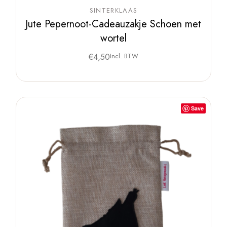
SINTERKLAAS
Jute Pepernoot-Cadeauzakje Schoen met
wortel
€
4,50
Incl. BTW
Save