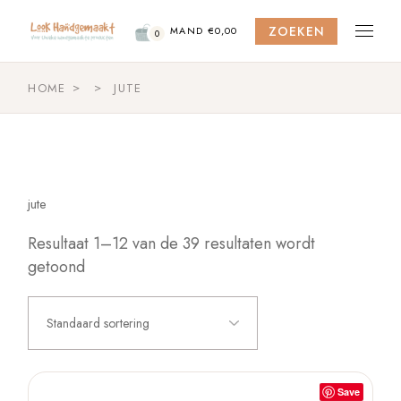
Skip
to
ZOEKEN
the
MAND
€
0,00
0
content
HOME
JUTE
jute
Resultaat 1–12 van de 39 resultaten wordt
getoond
Standaard sortering
Save