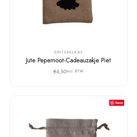
SINTERKLAAS
Jute Pepernoot-Cadeauzakje Piet
€
4,50
Incl. BTW
Save