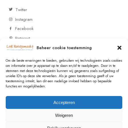
Twitter
Instagram
Facebook
Pinterest
Beheer cookie toestemming
CONTACT
Om de beste ervaringen te bieden, gebruiken wij technologieën zoals cookies
om informatie over je apparaat op te slaan en/of te raadplegen. Door in te
stemmen met deze technologieën kunnen wij gegevens zoals surfgedrag of
Vragen of wensen? Neem contact op!
unieke ID's op deze site verwerken. Als je geen toestemming geeft of uw
toestemming intrekt, kan dit een nadelige invloed hebben op bepaalde
+31 (0)6 229 021 29
functies en mogelijkheden.
info@lookhandgemaakt.nl
Accepteren
Weigeren