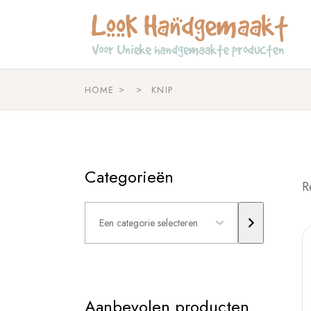
Skip
to
the
content
HOME
KNIP
Categorieën
R
Een
categorie
selecteren
Aanbevolen producten