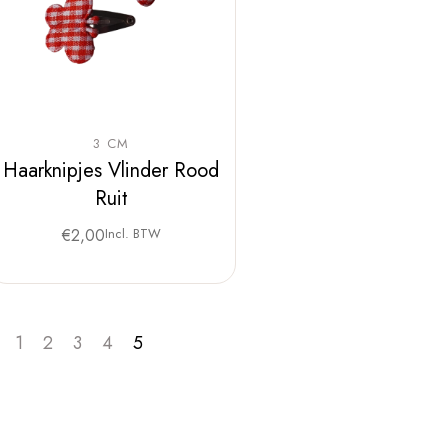
3 CM
Haarknipjes Vlinder Rood
Ruit
€
2,00
Incl. BTW
1
2
3
4
5