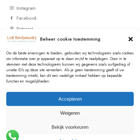
Instagram
Facebook
Pinterest
Beheer cookie toestemming
CONTACT
Om de beste ervaringen te bieden, gebruiken wij technologieën zoals cookies
om informatie over je apparaat op te slaan en/of te raadplegen. Door in te
stemmen met deze technologieën kunnen wij gegevens zoals surfgedrag of
Vragen of wensen? Neem contact op!
unieke ID's op deze site verwerken. Als je geen toestemming geeft of uw
toestemming intrekt, kan dit een nadelige invloed hebben op bepaalde
+31 (0)6 229 021 29
functies en mogelijkheden.
info@lookhandgemaakt.nl
Accepteren
Weigeren
Bekijk voorkeuren
© 2023
Valk Systems
, All Rights Reserved