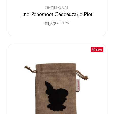
SINTERKLAAS
Jute Pepernoot-Cadeauzakje Piet
€
4,50
Incl. BTW
Save