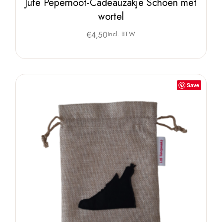
Jute Pepernoot-Cadeauzakje Schoen met
wortel
€
4,50
Incl. BTW
Save