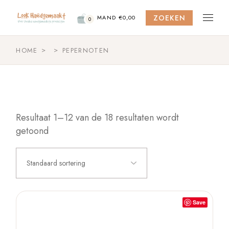
Skip
to
ZOEKEN
the
MAND
€
0,00
0
content
HOME
PEPERNOTEN
Resultaat 1–12 van de 18 resultaten wordt
getoond
Standaard sortering
Save