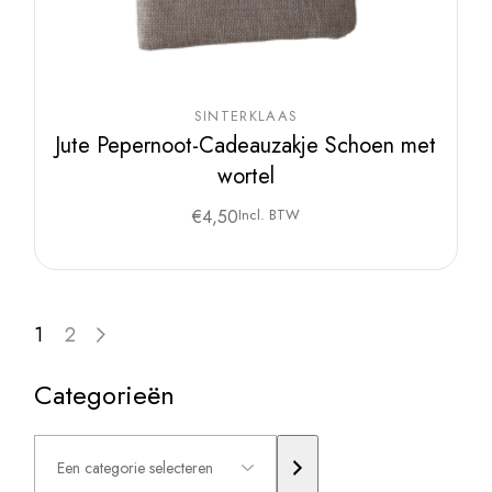
SINTERKLAAS
Jute Pepernoot-Cadeauzakje Schoen met
wortel
€
4,50
Incl. BTW
1
2
Categorieën
Een
categorie
selecteren