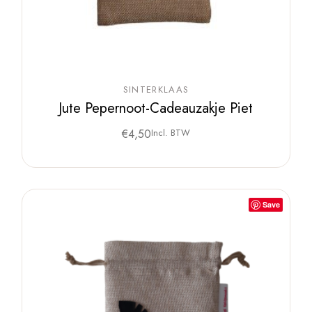
SINTERKLAAS
Jute Pepernoot-Cadeauzakje Piet
€
4,50
Incl. BTW
Save