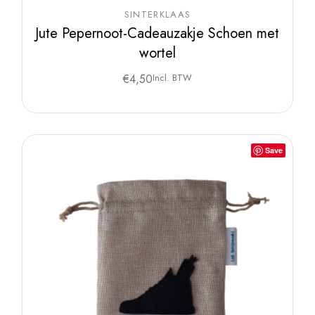
SINTERKLAAS
Jute Pepernoot-Cadeauzakje Schoen met
wortel
€
4,50
Incl. BTW
Save