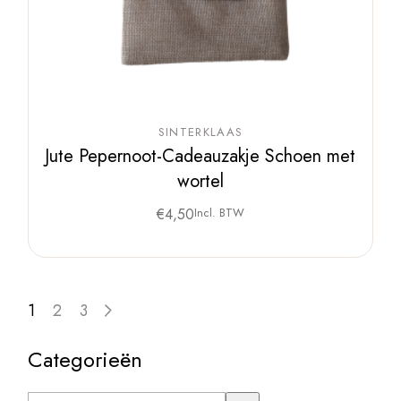
SINTERKLAAS
Jute Pepernoot-Cadeauzakje Schoen met
wortel
€
4,50
Incl. BTW
1
2
3
Categorieën
Een