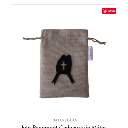
Save
SINTERKLAAS
Jute Pepernoot-Cadeauzakje Mijter