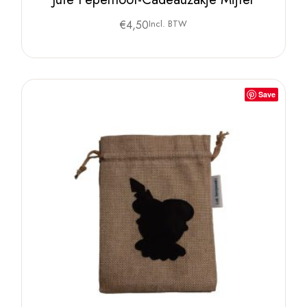
€
4,50
Incl. BTW
Save