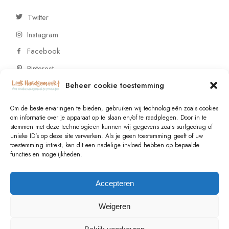
Twitter
Instagram
Facebook
Pinterest
Beheer cookie toestemming
CONTACT
Om de beste ervaringen te bieden, gebruiken wij technologieën zoals cookies
om informatie over je apparaat op te slaan en/of te raadplegen. Door in te
stemmen met deze technologieën kunnen wij gegevens zoals surfgedrag of
Vragen of wensen? Neem contact op!
unieke ID's op deze site verwerken. Als je geen toestemming geeft of uw
toestemming intrekt, kan dit een nadelige invloed hebben op bepaalde
+31 (0)6 229 021 29
functies en mogelijkheden.
info@lookhandgemaakt.nl
Accepteren
Weigeren