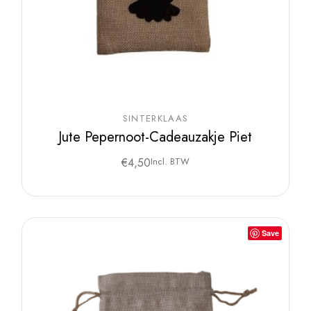
SINTERKLAAS
Jute Pepernoot-Cadeauzakje Piet
€
4,50
Incl. BTW
Save