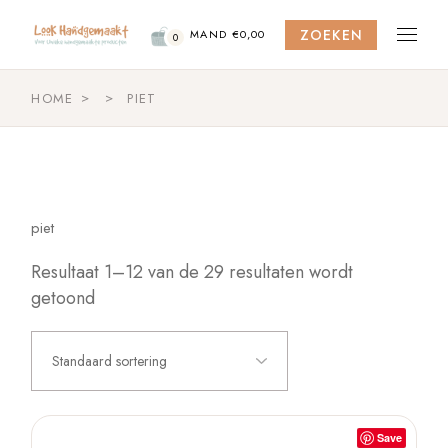
Skip
to
ZOEKEN
the
MAND
€
0,00
0
content
HOME
PIET
piet
Resultaat 1–12 van de 29 resultaten wordt
getoond
Standaard sortering
Save