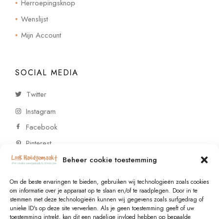
Herroepingsknop
Wenslijst
Mijn Account
SOCIAL MEDIA
Twitter
Instagram
Facebook
Pinterest
Beheer cookie toestemming
CONTACT
Om de beste ervaringen te bieden, gebruiken wij technologieën zoals cookies
om informatie over je apparaat op te slaan en/of te raadplegen. Door in te
stemmen met deze technologieën kunnen wij gegevens zoals surfgedrag of
Vragen of wensen? Neem contact op!
unieke ID's op deze site verwerken. Als je geen toestemming geeft of uw
toestemming intrekt, kan dit een nadelige invloed hebben op bepaalde
+31 (0)6 229 021 29