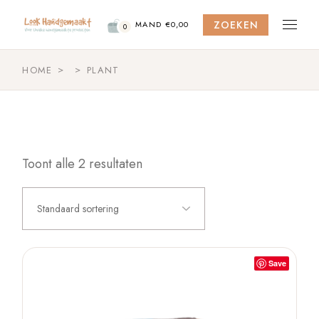
Skip
to
ZOEKEN
the
MAND
€
0,00
0
content
HOME
PLANT
Toont alle 2 resultaten
Standaard sortering
Save