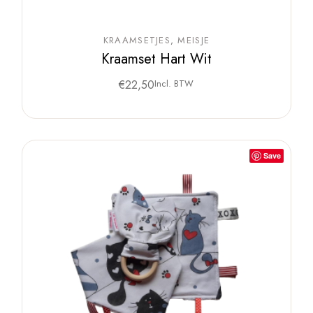
KRAAMSETJES
MEISJE
Kraamset Hart Wit
€
22,50
Incl. BTW
Save