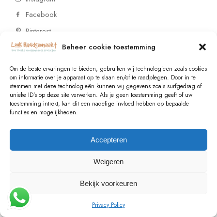
Facebook
Pinterest
Beheer cookie toestemming
CONTACT
Om de beste ervaringen te bieden, gebruiken wij technologieën zoals cookies
om informatie over je apparaat op te slaan en/of te raadplegen. Door in te
stemmen met deze technologieën kunnen wij gegevens zoals surfgedrag of
Vragen of wensen? Neem contact op!
unieke ID's op deze site verwerken. Als je geen toestemming geeft of uw
toestemming intrekt, kan dit een nadelige invloed hebben op bepaalde
+31 (0)6 229 021 29
functies en mogelijkheden.
info@lookhandgemaakt.nl
Accepteren
Weigeren
Bekijk voorkeuren
© 2023
Valk Systems
, All Rights Reserved
Privacy Policy