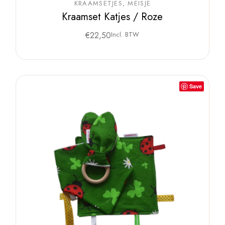
KRAAMSETJES
MEISJE
Kraamset Katjes / Roze
€
22,50
Incl. BTW
Save