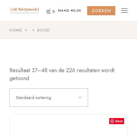
Skip
to
ZOEKEN
the
MAND
€
0,00
0
content
HOME
ROOD
Resultaat 37–48 van de 226 resultaten wordt
getoond
Standaard sortering
Save