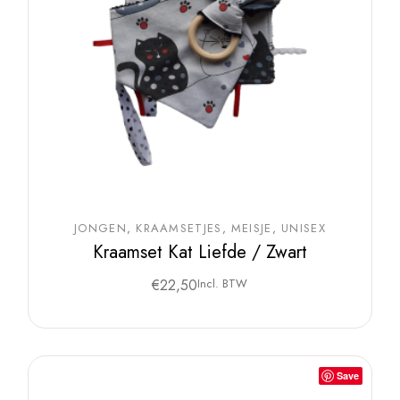
JONGEN
KRAAMSETJES
MEISJE
UNISEX
Kraamset Kat Liefde / Zwart
€
22,50
Incl. BTW
Save