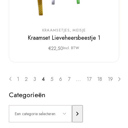
KRAAMSETJES
MEISJE
Kraamset Lieveheersbeestje 1
€
22,50
Incl. BTW
1
2
3
4
5
6
7
…
17
18
19
Categorieën
Een
categorie
selecteren