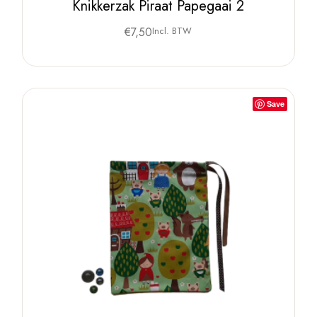
Knikkerzak Piraat Papegaai 2
€
7,50
Incl. BTW
Save