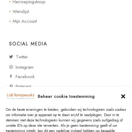
Herroepingsknop
Wenslijst
Mijn Account
SOCIAL MEDIA
Twitter
Instagram
Facebook
Pinterest
Beheer cookie toestemming
CONTACT
Om de beste ervaringen te bieden, gebruiken wij technologieën zoals cookies
om informatie over je apparaat op te slaan en/of te raadplegen. Door in te
stemmen met deze technologieën kunnen wij gegevens zoals surfgedrag of
Vragen of wensen? Neem contact op!
unieke ID's op deze site verwerken. Als je geen toestemming geeft of uw
toestemming intrekt, kan dit een nadelige invloed hebben op bepaalde
+31 (0)6 229 021 29