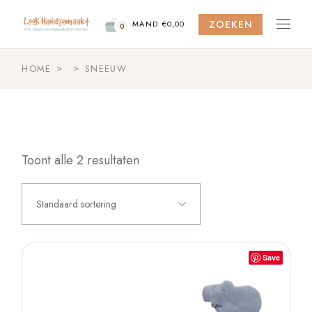
Skip
to
ZOEKEN
the
MAND
€
0,00
0
content
HOME
SNEEUW
Toont alle 2 resultaten
Standaard sortering
Save