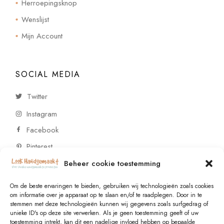
Herroepingsknop
Wenslijst
Mijn Account
SOCIAL MEDIA
Twitter
Instagram
Facebook
Pinterest
Beheer cookie toestemming
CONTACT
Om de beste ervaringen te bieden, gebruiken wij technologieën zoals cookies
om informatie over je apparaat op te slaan en/of te raadplegen. Door in te
stemmen met deze technologieën kunnen wij gegevens zoals surfgedrag of
Vragen of wensen? Neem contact op!
unieke ID's op deze site verwerken. Als je geen toestemming geeft of uw
toestemming intrekt, kan dit een nadelige invloed hebben op bepaalde
+31 (0)6 229 021 29