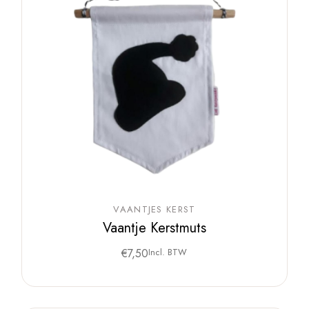
VAANTJES KERST
Vaantje Kerstmuts
€
7,50
Incl. BTW