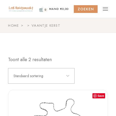
Skip
to
ZOEKEN
the
MAND
€
0,00
0
content
HOME
VAANTJE KERST
Toont alle 2 resultaten
Standaard sortering
Save