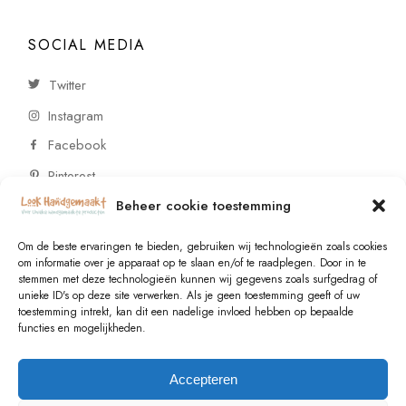
SOCIAL MEDIA
Twitter
Instagram
Facebook
Pinterest
Beheer cookie toestemming
CONTACT
Om de beste ervaringen te bieden, gebruiken wij technologieën zoals cookies
om informatie over je apparaat op te slaan en/of te raadplegen. Door in te
stemmen met deze technologieën kunnen wij gegevens zoals surfgedrag of
Vragen of wensen? Neem contact op!
unieke ID's op deze site verwerken. Als je geen toestemming geeft of uw
toestemming intrekt, kan dit een nadelige invloed hebben op bepaalde
+31 (0)6 229 021 29
functies en mogelijkheden.
info@lookhandgemaakt.nl
Accepteren