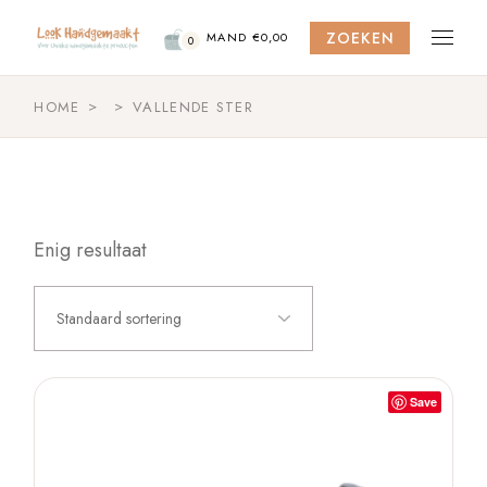
Skip
to
ZOEKEN
the
MAND
€
0,00
0
content
HOME
VALLENDE STER
Enig resultaat
Standaard sortering
Save