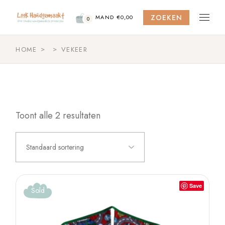
Skip
to
ZOEKEN
the
MAND
€
0,00
0
content
HOME
VEKEER
Toont alle 2 resultaten
Standaard sortering
Save
Sold