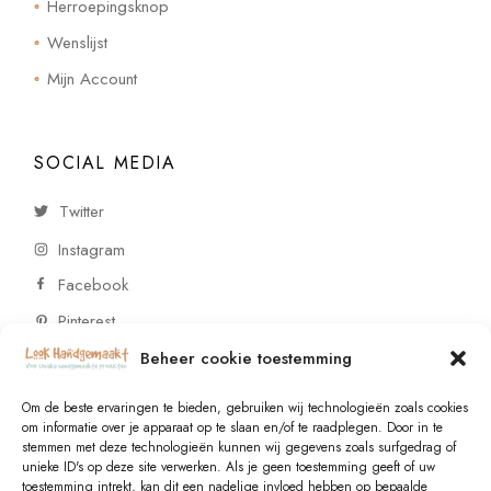
Herroepingsknop
Wenslijst
Mijn Account
SOCIAL MEDIA
Twitter
Instagram
Facebook
Pinterest
Beheer cookie toestemming
CONTACT
Om de beste ervaringen te bieden, gebruiken wij technologieën zoals cookies
om informatie over je apparaat op te slaan en/of te raadplegen. Door in te
stemmen met deze technologieën kunnen wij gegevens zoals surfgedrag of
Vragen of wensen? Neem contact op!
unieke ID's op deze site verwerken. Als je geen toestemming geeft of uw
toestemming intrekt, kan dit een nadelige invloed hebben op bepaalde
+31 (0)6 229 021 29