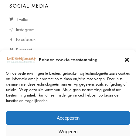
SOCIAL MEDIA
Twitter
Instagram
Facebook
Pinterest
Beheer cookie toestemming
CONTACT
Om de beste ervaringen te bieden, gebruiken wij technologieën zoals cookies
om informatie over je apparaat op te slaan en/of te raadplegen. Door in te
stemmen met deze technologieën kunnen wij gegevens zoals surfgedrag of
Vragen of wensen? Neem contact op!
unieke ID's op deze site verwerken. Als je geen toestemming geeft of uw
toestemming intrekt, kan dit een nadelige invloed hebben op bepaalde
+31 (0)6 229 021 29
functies en mogelijkheden.
info@lookhandgemaakt.nl
Accepteren
Weigeren