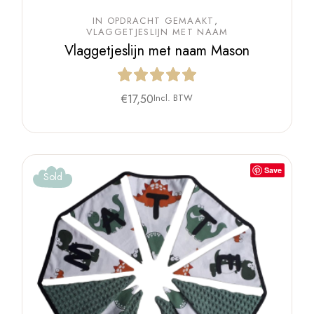
IN OPDRACHT GEMAAKT
VLAGGETJESLIJN MET NAAM
Vlaggetjeslijn met naam Mason
€
17,50
Incl. BTW
Save
Sold