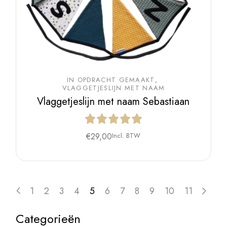
IN OPDRACHT GEMAAKT
VLAGGETJESLIJN MET NAAM
Vlaggetjeslijn met naam Sebastiaan
€
29,00
Incl. BTW
1
2
3
4
5
6
7
8
9
10
11
Categorieën