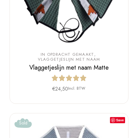
IN OPDRACHT GEMAAKT
VLAGGETJESLIJN MET NAAM
Vlaggetjeslijn met naam Matte
€
24,50
Incl. BTW
Save
Sold