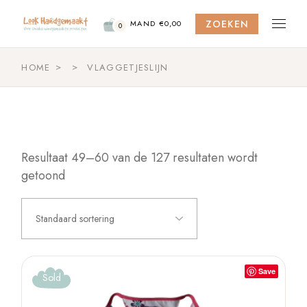
Skip
to
ZOEKEN
the
MAND
€
0,00
0
content
HOME
VLAGGETJESLIJN
Resultaat 49–60 van de 127 resultaten wordt
getoond
Standaard sortering
Save
Sold