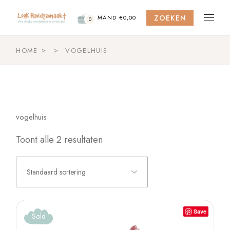
Skip
to
ZOEKEN
the
MAND
€
0,00
0
content
HOME
VOGELHUIS
vogelhuis
Toont alle 2 resultaten
Standaard sortering
Save
Sold