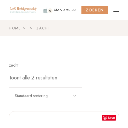
Skip
to
ZOEKEN
the
MAND
€
0,00
0
content
HOME
ZACHT
zacht
Toont alle 2 resultaten
Standaard sortering
Save