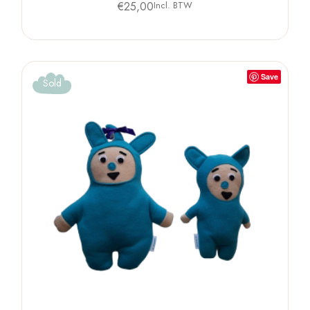
€
25,00
Incl. BTW
Save
Sold