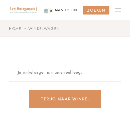
Skip
to
ZOEKEN
the
MAND
€
0,00
0
content
HOME
WINKELWAGEN
Je winkelwagen is momenteel leeg.
TERUG NAAR WINKEL