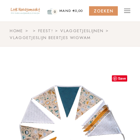
Skip
to
ZOEKEN
the
MAND
€
0,00
0
content
HOME
FEEST!
VLAGGETJESLIJNEN
VLAGGETJESLIJN BEERTJES WIGWAM
Save