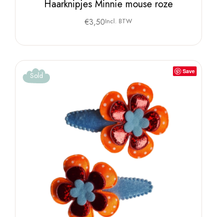
Haarknipjes Minnie mouse roze
€
3,50
Incl. BTW
Save
Sold