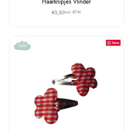
Haarknipjes Vlinder
€
3,50
Incl. BTW
Save
Sold