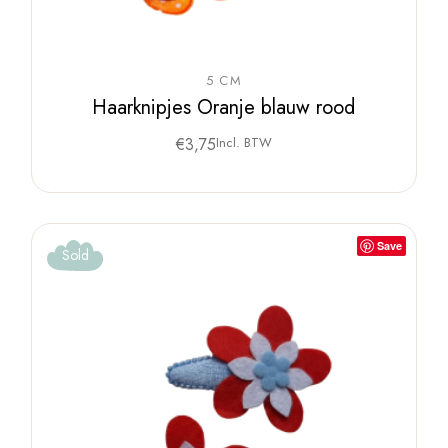
5 CM
Haarknipjes Oranje blauw rood
€
3,75
Incl. BTW
Save
Sold