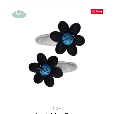
Save
Sold
5 CM