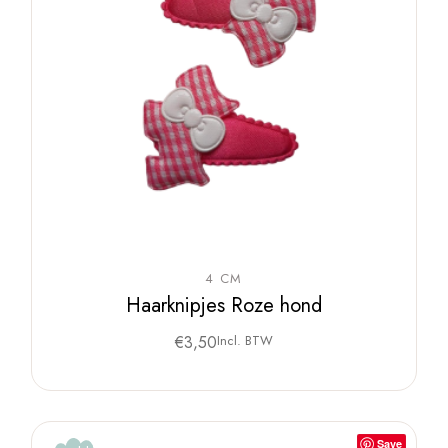
4 CM
Haarknipjes Roze hond
€
3,50
Incl. BTW
Save