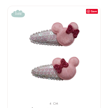
Save
Sold
4 CM