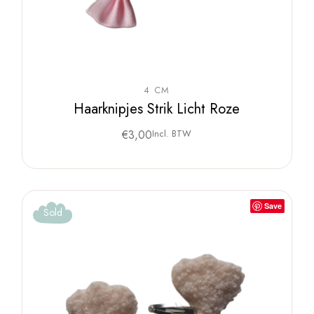
4 CM
Haarknipjes Strik Licht Roze
€
3,00
Incl. BTW
Save
Sold