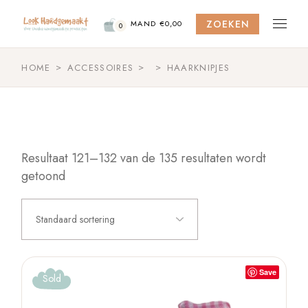
Skip
to
ZOEKEN
the
MAND
€
0,00
0
content
HOME
ACCESSOIRES
HAARKNIPJES
Resultaat 121–132 van de 135 resultaten wordt
getoond
Standaard sortering
Save
Sold