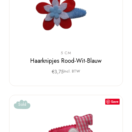
5 CM
Haarknipjes Rood-Wit-Blauw
€
3,75
Incl. BTW
Save
Sold