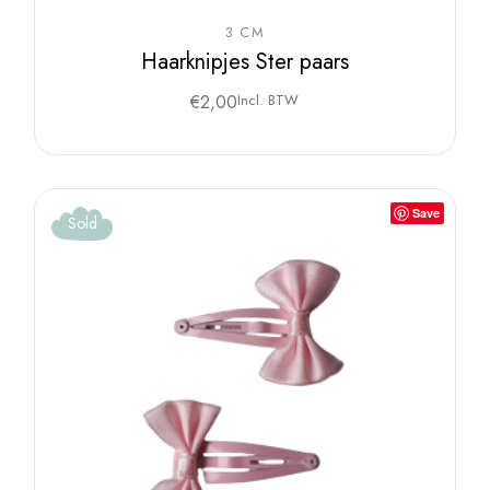
3 CM
Haarknipjes Ster paars
€
2,00
Incl. BTW
Save
Sold