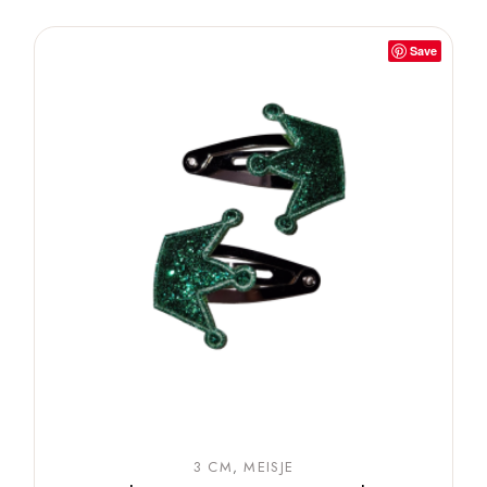
Save
3 CM
MEISJE