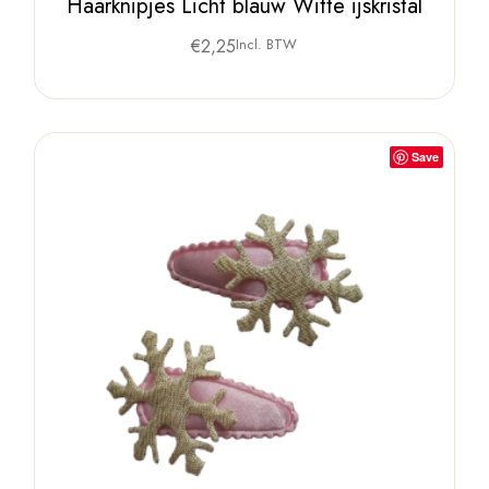
Haarknipjes Licht blauw Witte ijskristal
€
2,25
Incl. BTW
Save