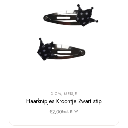
3 CM
MEISJE
Haarknipjes Kroontje Zwart stip
€
2,00
Incl. BTW