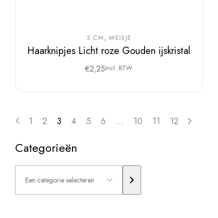
3 CM
MEISJE
Haarknipjes Licht roze Gouden ijskristal
€
2,25
Incl. BTW
1
2
3
4
5
6
…
10
11
12
Categorieën
Een
categorie
selecteren