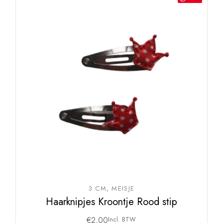
3 CM
MEISJE
Haarknipjes Kroontje Rood stip
€
2,00
Incl. BTW