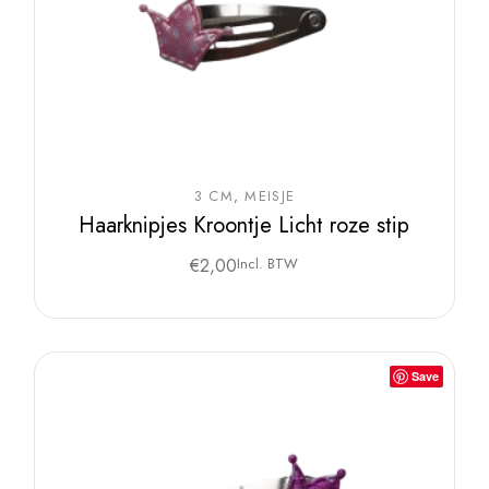
3 CM
MEISJE
Haarknipjes Kroontje Licht roze stip
€
2,00
Incl. BTW
Save