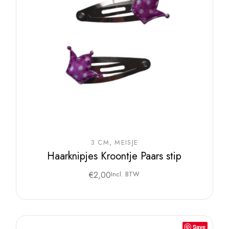
3 CM
MEISJE
Haarknipjes Kroontje Paars stip
€
2,00
Incl. BTW
Save