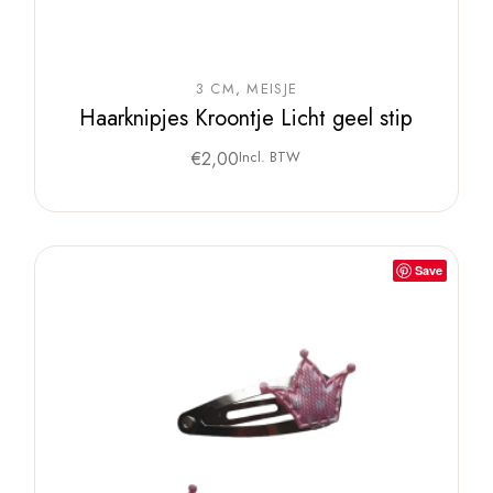
3 CM
MEISJE
Haarknipjes Kroontje Licht geel stip
€
2,00
Incl. BTW
Save