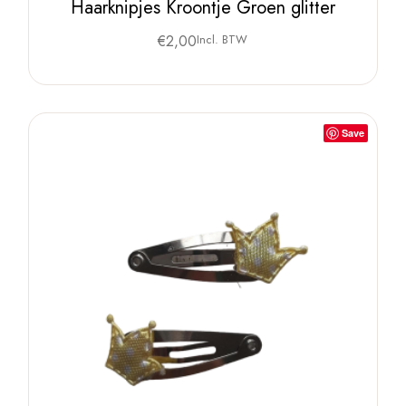
Haarknipjes Kroontje Groen glitter
€
2,00
Incl. BTW
Save