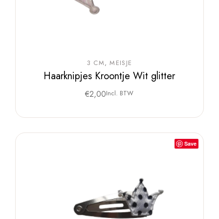
3 CM
MEISJE
Haarknipjes Kroontje Wit glitter
€
2,00
Incl. BTW
Save