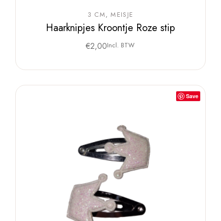
3 CM
MEISJE
Haarknipjes Kroontje Roze stip
€
2,00
Incl. BTW
Save