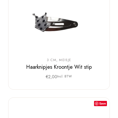
3 CM
MEISJE
Haarknipjes Kroontje Wit stip
€
2,00
Incl. BTW
Save