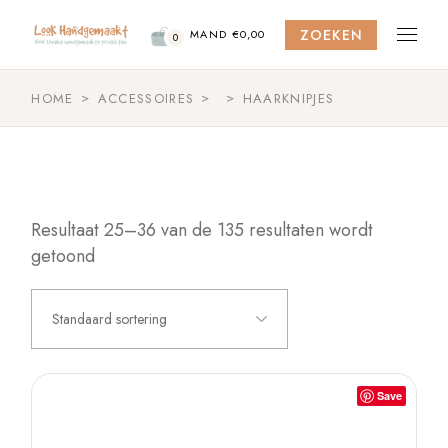
Skip
to
ZOEKEN
the
MAND
€
0,00
0
content
HOME
ACCESSOIRES
HAARKNIPJES
Resultaat 25–36 van de 135 resultaten wordt
getoond
Standaard sortering
Save