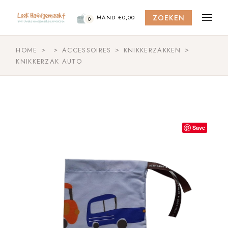
Skip
to
ZOEKEN
the
MAND
€
0,00
0
content
HOME
ACCESSOIRES
KNIKKERZAKKEN
KNIKKERZAK AUTO
Save