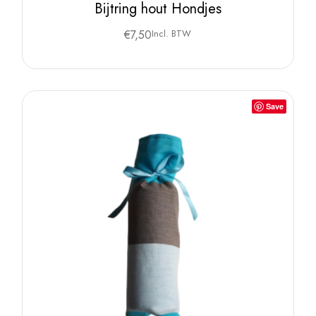
Bijtring hout Hondjes
€
7,50
Incl. BTW
Save