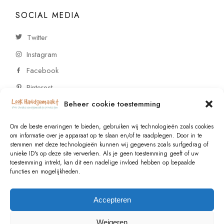
SOCIAL MEDIA
Twitter
Instagram
Facebook
Pinterest
Beheer cookie toestemming
CONTACT
Om de beste ervaringen te bieden, gebruiken wij technologieën zoals cookies
om informatie over je apparaat op te slaan en/of te raadplegen. Door in te
stemmen met deze technologieën kunnen wij gegevens zoals surfgedrag of
Vragen of wensen? Neem contact op!
unieke ID's op deze site verwerken. Als je geen toestemming geeft of uw
toestemming intrekt, kan dit een nadelige invloed hebben op bepaalde
+31 (0)6 229 021 29
functies en mogelijkheden.
info@lookhandgemaakt.nl
Accepteren
Weigeren