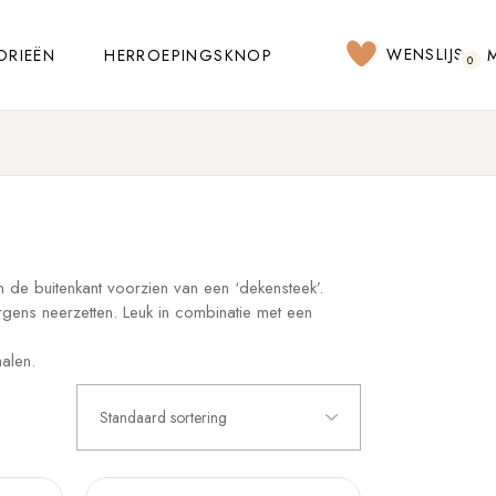
WENSLIJST
ORIEËN
HERROEPINGSKNOP
0
n de buitenkant voorzien van een ‘dekensteek’.
ergens neerzetten. Leuk in combinatie met een
halen.
Standaard sortering