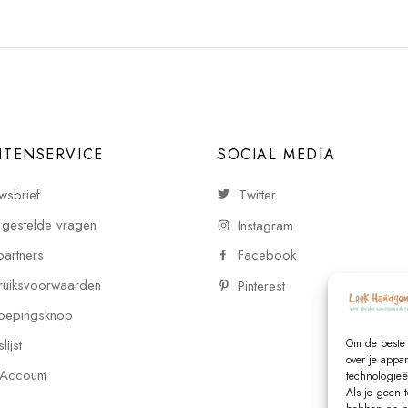
NTENSERVICE
SOCIAL MEDIA
wsbrief
Twitter
 gestelde vragen
Instagram
partners
Facebook
uiksvoorwaarden
Pinterest
oepingsknop
ijst
Om de beste 
over je appa
 Account
technologieë
Als je geen 