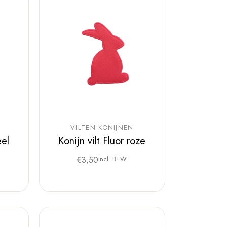
VILTEN KONIJNEN
eel
Konijn vilt Fluor roze
€
3,50
Incl. BTW