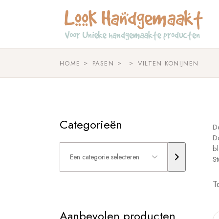
Skip
to
the
content
HOME
PASEN
VILTEN KONIJNEN
Categorieën
De
Do
Een
bl
categorie
St
selecteren
T
Aanbevolen producten