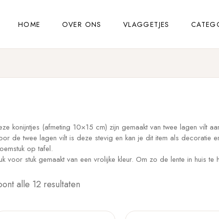
HOME
OVER ONS
VLAGGETJES
CATEG
ze konijntjes (afmeting 10×15 cm) zijn gemaakt van twee lagen vilt aa
or de twee lagen vilt is deze stevig en kan je dit item als decoratie 
oemstuk op tafel.
uk voor stuk gemaakt van een vrolijke kleur. Om zo de lente in huis te 
oont alle 12 resultaten