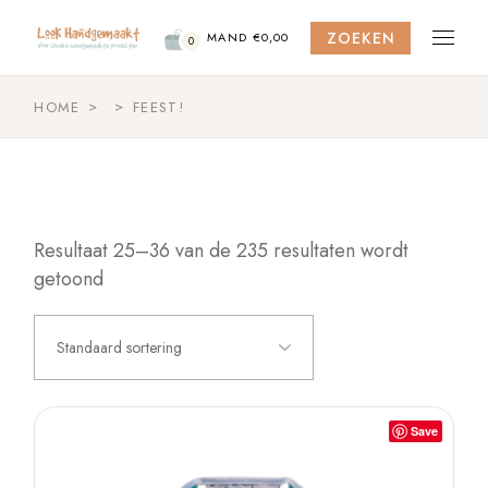
Skip
to
ZOEKEN
the
MAND
€
0,00
0
content
HOME
FEEST!
Resultaat 25–36 van de 235 resultaten wordt
getoond
Standaard sortering
Save