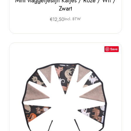
Mini vlaggetjeslijn Katjes / Roze / Wit /
Zwart
€
12,50
Incl. BTW
Save