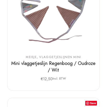
MEISJE
VLAGGETJESLIJNEN MINI
Mini vlaggetjeslijn Regenboog / Oudroze
/ Wit
€
12,50
Incl. BTW
Save