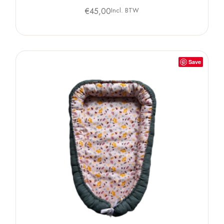
€
45,00
Incl. BTW
Save