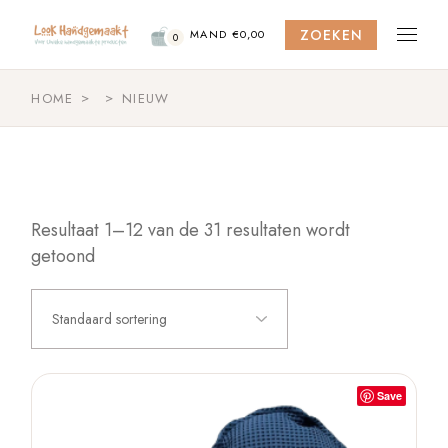
Skip
to
ZOEKEN
the
MAND
€
0,00
0
content
HOME
NIEUW
Resultaat 1–12 van de 31 resultaten wordt
getoond
Standaard sortering
Save