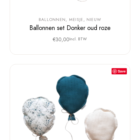
BALLONNEN
MEISJE
NIEUW
Ballonnen set Donker oud roze
€
30,00
Incl. BTW
Save