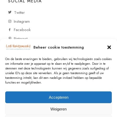
SOCIAL MEDIA
Twitter
Instagram
Facebook
Pinterest
Beheer cookie toestemming
CONTACT
Om de beste ervaringen te bieden, gebruiken wij technologieën zoals cookies
om informatie over je apparaat op te slaan en/of te raadplegen. Door in te
stemmen met deze technologieën kunnen wij gegevens zoals surfgedrag of
Vragen of wensen? Neem contact op!
unieke ID's op deze site verwerken. Als je geen toestemming geeft of uw
toestemming intrekt, kan dit een nadelige invloed hebben op bepaalde
+31 (0)6 229 021 29
functies en mogelijkheden.
info@lookhandgemaakt.nl
Accepteren
Weigeren