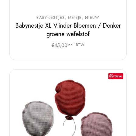
BABYNESTJES
MEISJE
NIEUW
Babynestje XL Vlinder Bloemen / Donker
groene wafelstof
€
45,00
Incl. BTW
Save