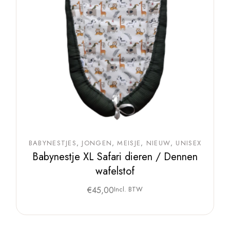
BABYNESTJES
JONGEN
MEISJE
NIEUW
UNISEX
Babynestje XL Safari dieren / Dennen
wafelstof
€
45,00
Incl. BTW