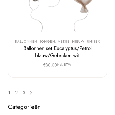
BALLONNEN
JONGEN
MEISJE
NIEUW
UNISEX
Ballonnen set Eucalyptus/Petrol
blauw/Gebroken wit
€
30,00
Incl. BTW
1
2
3
Categorieën