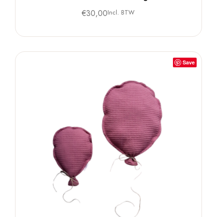
€
30,00
Incl. BTW
Save