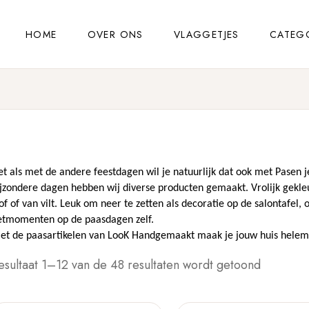
HOME
OVER ONS
VLAGGETJES
CATEG
t als met de andere feestdagen wil je natuurlijk dat ook met Pasen je 
jzondere dagen hebben wij diverse producten gemaakt. Vrolijk gekleu
of of van vilt. Leuk om neer te zetten als decoratie op de salontafel,
etmomenten op de paasdagen zelf.
et de paasartikelen van LooK Handgemaakt maak je jouw huis helemaa
esultaat 1–12 van de 48 resultaten wordt getoond