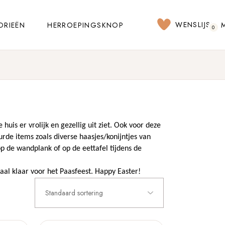
WENSLIJST
ORIEËN
HERROEPINGSKNOP
0
huis er vrolijk en gezellig uit ziet. Ook voor deze
rde items zoals diverse haasjes/konijntjes van
 op de wandplank of op de eettafel tijdens de
l klaar voor het Paasfeest. Happy Easter!
Standaard sortering