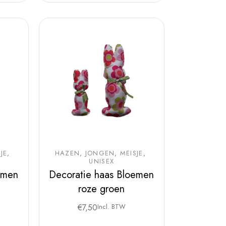
JE
HAZEN
JONGEN
MEISJE
UNISEX
emen
Decoratie haas Bloemen
roze groen
€
7,50
Incl. BTW