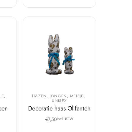
JE
HAZEN
JONGEN
MEISJE
UNISEX
oen
Decoratie haas Olifanten
€
7,50
Incl. BTW