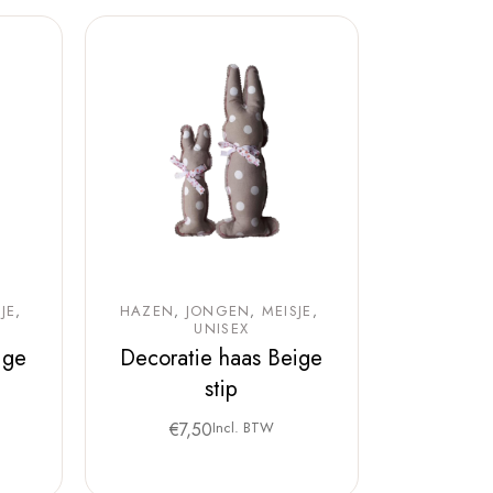
JE
HAZEN
JONGEN
MEISJE
UNISEX
ige
Decoratie haas Beige
stip
€
7,50
Incl. BTW