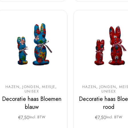
HAZEN
JONGEN
MEISJE
HAZEN
JONGEN
MEIS
UNISEX
UNISEX
Decoratie haas Bloemen
Decoratie haas Blo
blauw
rood
€
7,50
Incl. BTW
€
7,50
Incl. BTW