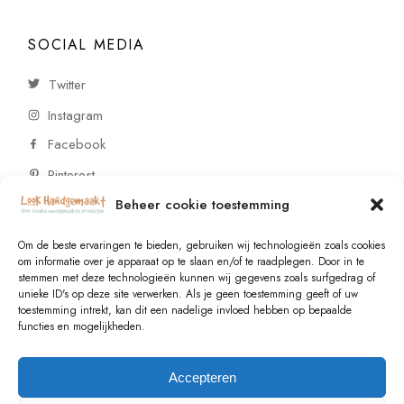
SOCIAL MEDIA
Twitter
Instagram
Facebook
Pinterest
Beheer cookie toestemming
CONTACT
Om de beste ervaringen te bieden, gebruiken wij technologieën zoals cookies
om informatie over je apparaat op te slaan en/of te raadplegen. Door in te
stemmen met deze technologieën kunnen wij gegevens zoals surfgedrag of
Vragen of wensen? Neem contact op!
unieke ID's op deze site verwerken. Als je geen toestemming geeft of uw
toestemming intrekt, kan dit een nadelige invloed hebben op bepaalde
+31 (0)6 229 021 29
functies en mogelijkheden.
info@lookhandgemaakt.nl
Accepteren