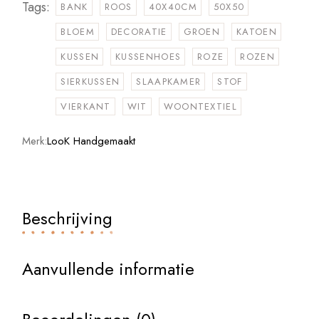
Tags:
BANK
ROOS
40X40CM
50X50
BLOEM
DECORATIE
GROEN
KATOEN
KUSSEN
KUSSENHOES
ROZE
ROZEN
SIERKUSSEN
SLAAPKAMER
STOF
VIERKANT
WIT
WOONTEXTIEL
Merk:
LooK Handgemaakt
Beschrijving
Aanvullende informatie