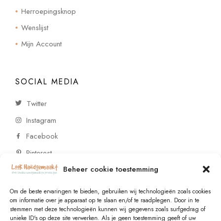
Herroepingsknop
Wenslijst
Mijn Account
SOCIAL MEDIA
Twitter
Instagram
Facebook
Pinterest
Beheer cookie toestemming
CONTACT
Om de beste ervaringen te bieden, gebruiken wij technologieën zoals cookies
om informatie over je apparaat op te slaan en/of te raadplegen. Door in te
stemmen met deze technologieën kunnen wij gegevens zoals surfgedrag of
Vragen of wensen? Neem contact op!
unieke ID's op deze site verwerken. Als je geen toestemming geeft of uw