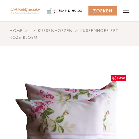
Skip
to
ZOEKEN
the
MAND
€
0,00
0
content
HOME
KUSSENHOEZEN
KUSSENHOES SET
ROZE BLOEM
Save