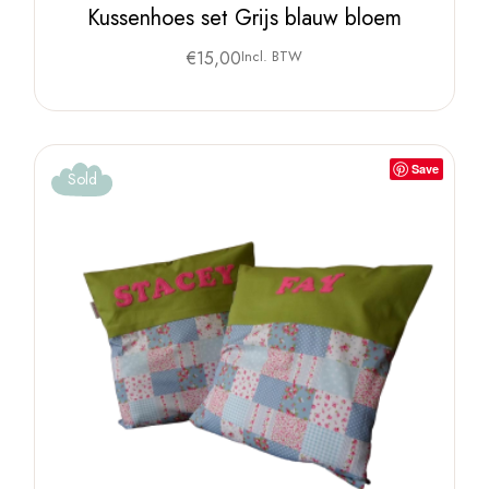
Kussenhoes set Grijs blauw bloem
€
15,00
Incl. BTW
Save
Sold