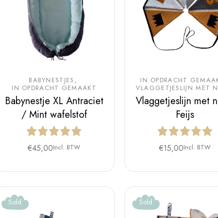
BABYNESTJES
IN OPDRACHT GEMAA
IN OPDRACHT GEMAAKT
VLAGGETJESLIJN MET 
Babynestje XL Antraciet
Vlaggetjeslijn met 
/ Mint wafelstof
Feijs
€
45,00
Incl. BTW
€
15,00
Incl. BTW
Sold
Sold