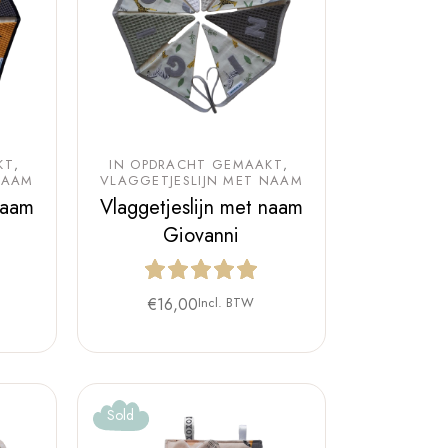
KT
IN OPDRACHT GEMAAKT
NAAM
VLAGGETJESLIJN MET NAAM
naam
Vlaggetjeslijn met naam
Giovanni
€
16,00
Incl. BTW
Sold