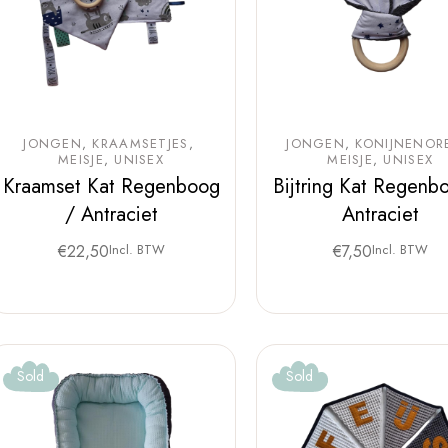
JONGEN
KRAAMSETJES
JONGEN
KONIJNENOR
MEISJE
UNISEX
MEISJE
UNISEX
Kraamset Kat Regenboog
Bijtring Kat Regenb
/ Antraciet
Antraciet
€
22,50
Incl. BTW
€
7,50
Incl. BTW
Sold
Sold