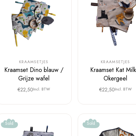
KRAAMSETJES
KRAAMSETJES
Kraamset Dino blauw /
Kraamset Kat Milk
Grijze wafel
Okergeel
€
22,50
Incl. BTW
€
22,50
Incl. BTW
Sold
Sold