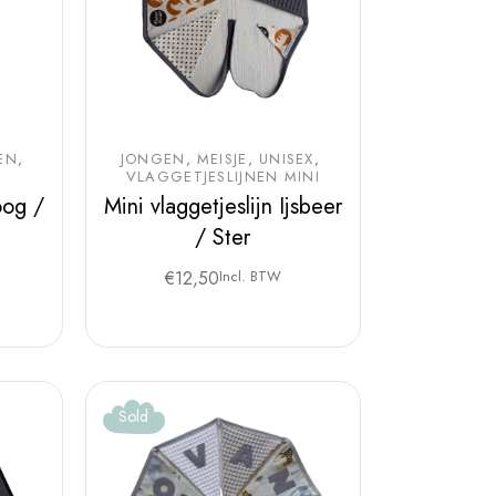
EN
JONGEN
MEISJE
UNISEX
VLAGGETJESLIJNEN MINI
oog /
Mini vlaggetjeslijn Ijsbeer
/ Ster
€
12,50
Incl. BTW
Sold