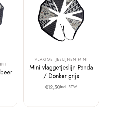
VLAGGETJESLIJNEN MINI
INI
Mini vlaggetjeslijn Panda
sbeer
/ Donker grijs
€
12,50
Incl. BTW