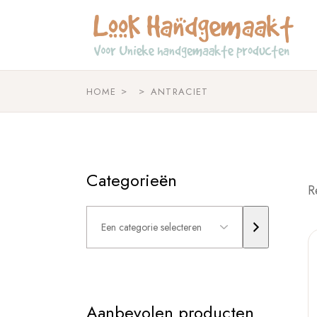
Skip
to
the
content
HOME
ANTRACIET
Categorieën
R
Een
categorie
selecteren
Aanbevolen producten