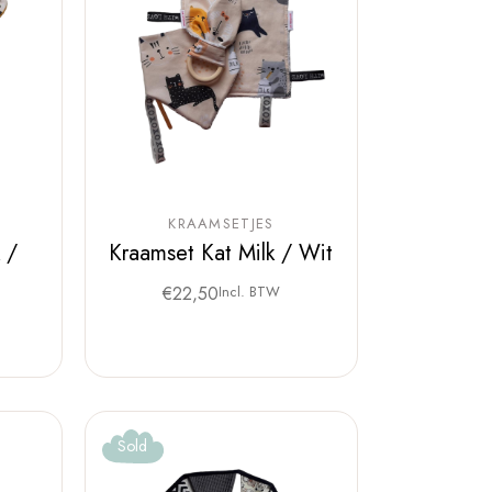
KRAAMSETJES
 /
Kraamset Kat Milk / Wit
€
22,50
Incl. BTW
Sold