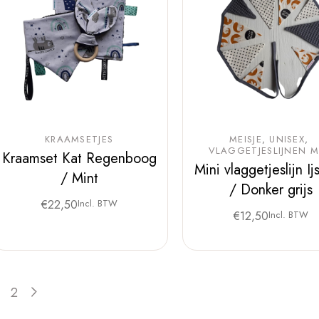
KRAAMSETJES
MEISJE
UNISEX
VLAGGETJESLIJNEN M
Kraamset Kat Regenboog
Mini vlaggetjeslijn Ij
/ Mint
/ Donker grijs
€
22,50
Incl. BTW
€
12,50
Incl. BTW
2