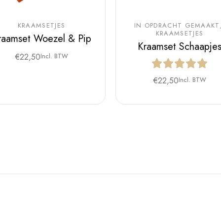
KRAAMSETJES
IN OPDRACHT GEMAAKT
KRAAMSETJES
raamset Woezel & Pip
Kraamset Schaapje
€
22,50
Incl. BTW
€
22,50
Incl. BTW