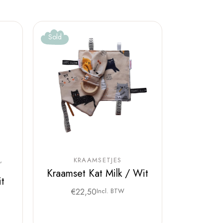
Sold
KRAAMSETJES
Kraamset Kat Milk / Wit
it
€
22,50
Incl. BTW