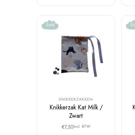
Sold
So
KNIKKERZAKKEN
Knikkerzak Kat Milk /
K
Zwart
€
7,50
Incl. BTW