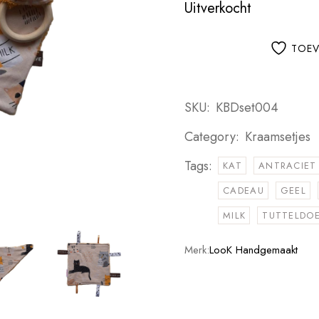
Uitverkocht
TOEV
SKU:
KBDset004
Category:
Kraamsetjes
Tags:
KAT
ANTRACIET
CADEAU
GEEL
MILK
TUTTELDO
Merk:
LooK Handgemaakt