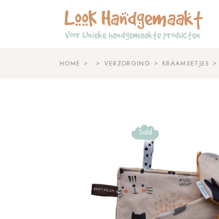
Skip
to
the
content
HOME
VERZORGING
KRAAMSETJES
Sold