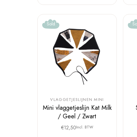
Sold
So
VLAGGETJESLIJNEN MINI
Mini vlaggetjeslijn Kat Milk
/ Geel / Zwart
€
12,50
Incl. BTW