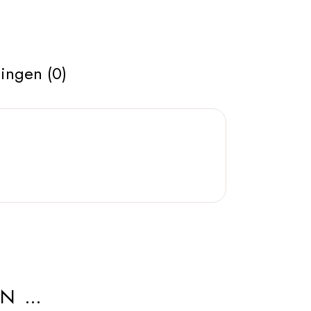
ingen (0)
AN …