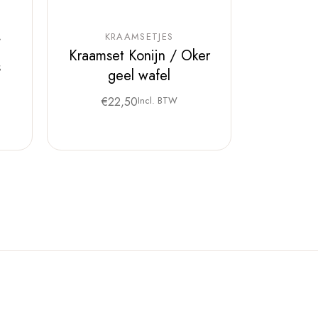
KRAAMSETJES
Kraamset Konijn / Oker
s
geel wafel
€
22,50
Incl. BTW