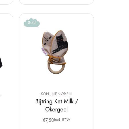
Sold
N
KONIJNENOREN
Bijtring Kat Milk /
Okergeel
€
7,50
Incl. BTW