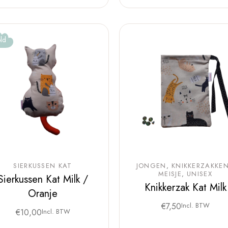
ld
SIERKUSSEN KAT
JONGEN
KNIKKERZAKKE
MEISJE
UNISEX
Sierkussen Kat Milk /
Knikkerzak Kat Milk
Oranje
€
7,50
Incl. BTW
€
10,00
Incl. BTW