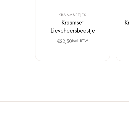
KRAAMSETJES
Kraamset
K
Lieveheersbeestje
€
22,50
Incl. BTW