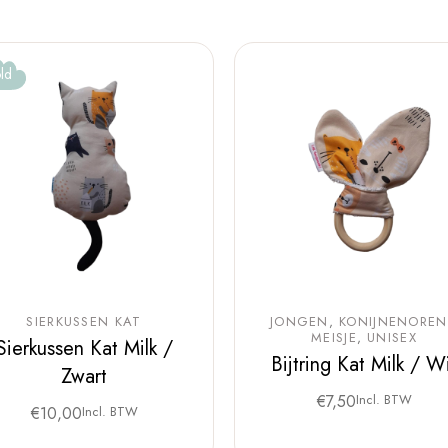
ld
SIERKUSSEN KAT
JONGEN
KONIJNENOREN
MEISJE
UNISEX
Sierkussen Kat Milk /
Bijtring Kat Milk / W
Zwart
€
7,50
Incl. BTW
€
10,00
Incl. BTW