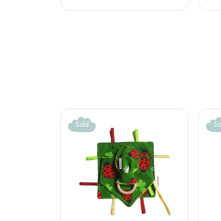
Sold
So