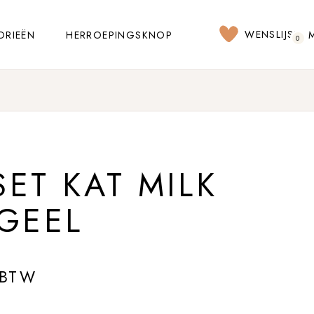
WENSLIJST
ORIEËN
HERROEPINGSKNOP
0
ET KAT MILK
GEEL
 BTW