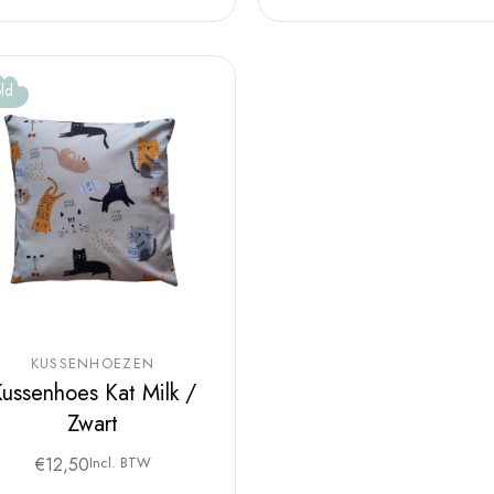
ld
KUSSENHOEZEN
ussenhoes Kat Milk /
Zwart
€
12,50
Incl. BTW