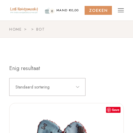
Skip
to
ZOEKEN
the
MAND
€
0,00
0
content
HOME
BOT
Enig resultaat
Standaard sortering
Save