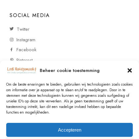
SOCIAL MEDIA
Twitter
Instagram
Facebook
Pinterest
Beheer cookie toestemming
CONTACT
Om de beste ervaringen te bieden, gebruiken wij technologieën zoals cookies
om informatie over je apparaat op te slaan en/of te raadplegen. Door in te
stemmen met deze technologieën kunnen wij gegevens zoals surfgedrag of
Vragen of wensen? Neem contact op!
unieke ID's op deze site verwerken. Als je geen toestemming geeft of uw
toestemming intrekt, kan dit een nadelige invloed hebben op bepaalde
+31 (0)6 229 021 29
functies en mogelijkheden.
info@lookhandgemaakt.nl
Accepteren