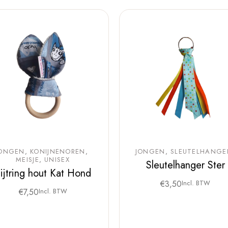
ONGEN
KONIJNENOREN
JONGEN
SLEUTELHANGE
MEISJE
UNISEX
Sleutelhanger Ster
ijtring hout Kat Hond
€
3,50
Incl. BTW
€
7,50
Incl. BTW