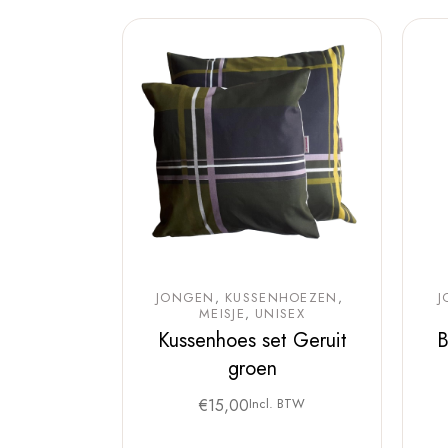
JONGEN
KUSSENHOEZEN
J
MEISJE
UNISEX
Kussenhoes set Geruit
B
groen
€
15,00
Incl. BTW