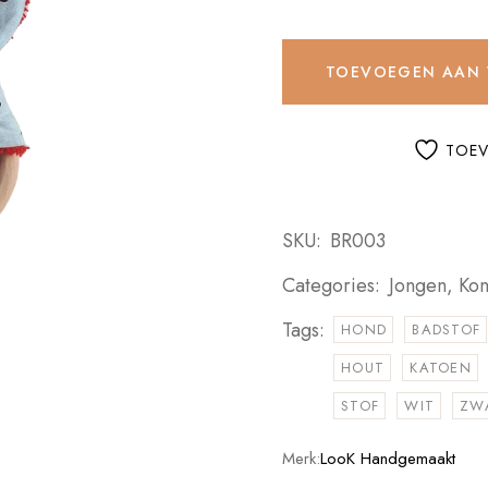
TOEVOEGEN AAN
TOEV
SKU:
BR003
Categories:
Jongen
,
Kon
Tags:
HOND
BADSTOF
HOUT
KATOEN
STOF
WIT
ZW
Merk:
LooK Handgemaakt