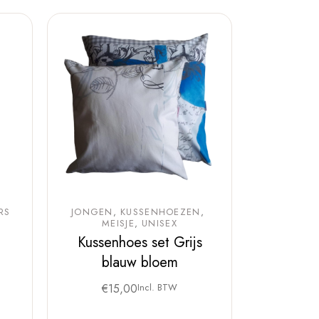
RS
JONGEN
KUSSENHOEZEN
MEISJE
UNISEX
Kussenhoes set Grijs
blauw bloem
€
15,00
Incl. BTW