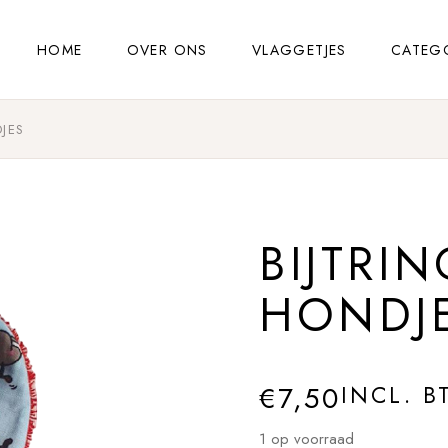
HOME
OVER ONS
VLAGGETJES
CATEG
JES
BIJTRI
HONDJ
€
7,50
INCL. B
1 op voorraad