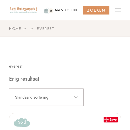
Skip
to
ZOEKEN
the
MAND
€
0,00
0
content
HOME
EVEREST
everest
Enig resultaat
Standaard sortering
Save
Sold