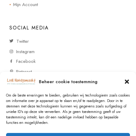
Mijn Account
SOCIAL MEDIA
Twitter
Instagram
Facebook
Pinterest
Beheer cookie toestemming
CONTACT
Om de beste ervaringen te bieden, gebruiken wij technologieën zoals cookies
om informatie over je apparaat op te slaan en/of te raadplegen. Door in te
stemmen met deze technologieën kunnen wij gegevens zoals surfgedrag of
Vragen of wensen? Neem contact op!
unieke ID's op deze site verwerken. Als je geen toestemming geeft of uw
toestemming intrekt, kan dit een nadelige invloed hebben op bepaalde
+31 (0)6 229 021 29
functies en mogelijkheden.
info@lookhandgemaakt.nl